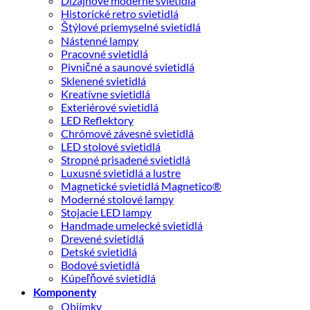
Dizajnové moderné svietidlá
Historické retro svietidlá
Štýlové priemyselné svietidlá
Nástenné lampy
Pracovné svietidlá
Pivničné a saunové svietidlá
Sklenené svietidlá
Kreatívne svietidlá
Exteriérové svietidlá
LED Reflektory
Chrómové závesné svietidlá
LED stolové svietidlá
Stropné prisadené svietidlá
Luxusné svietidlá a lustre
Magnetické svietidlá Magnetico®
Moderné stolové lampy
Stojacie LED lampy
Handmade umelecké svietidlá
Drevené svietidlá
Detské svietidlá
Bodové svietidlá
Kúpeľňové svietidlá
Komponenty
Objímky