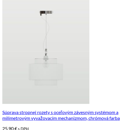
Súprava stropnej rozety s oceľovým závesným systémom a
milimetrovým vyvažovacím mechanizmom, chrómová farba
25.90
€
s DPH