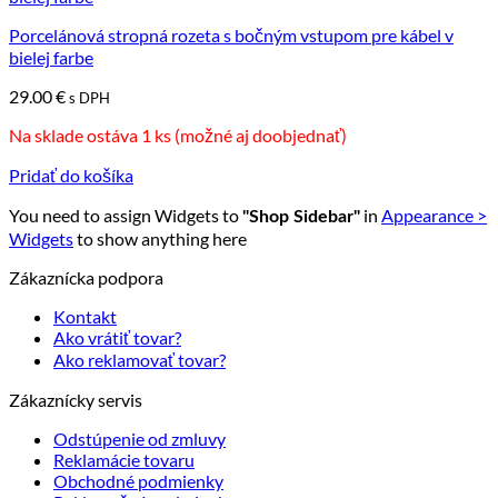
Porcelánová stropná rozeta s bočným vstupom pre kábel v
bielej farbe
29.00
€
s DPH
Na sklade ostáva 1 ks (možné aj doobjednať)
Pridať do košíka
You need to assign Widgets to
in
Appearance >
"Shop Sidebar"
Widgets
to show anything here
Zákaznícka podpora
Kontakt
Ako vrátiť tovar?
Ako reklamovať tovar?
Zákaznícky servis
Odstúpenie od zmluvy
Reklamácie tovaru
Obchodné podmienky