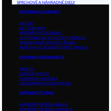
SPRCHOVÉ A NÁHRADNÉ DIELY
KÚPEĽŇA A DOPLNKY
SIFÓNY
WC DOPLNKY
KÚPELŇOVÉ DOPLNKY
UMÝVADLOVÉ VÝPUSTE A PREPADY
PODLAHOVÉ VPUSTE A ŽĽABY
AUTOMATICKÉ DÁVKOVAČE MYDLA
DOPLNKY A DEKORÁCIE
TAPETY
LAPAČE HMYZU
HODINY A HODINKY
LED STROPNÉ VENTILÁTORY
KÚPEĽŇOVÉ SÉRIE
KÚPEĽŇOVÁ SÉRIA BLACK
KÚPEĽŇOVÁ SÉRIA CHROME