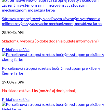
Súprava stropnej rozety s oceľovým závesným systémom a
milimetrovým vyvažovacím mechanizmom, mosádzna farba
28.90
€
s DPH
Skladom u výrobcu ( o dobe dodania budete informovaní )
Pridať do košíka
Porcelánová stropná rozeta s bočným vstupom pre kábel v
čiernej farbe
29.00
€
s DPH
Na sklade ostáva 1 ks (možné aj doobjednať)
Pridať do košíka