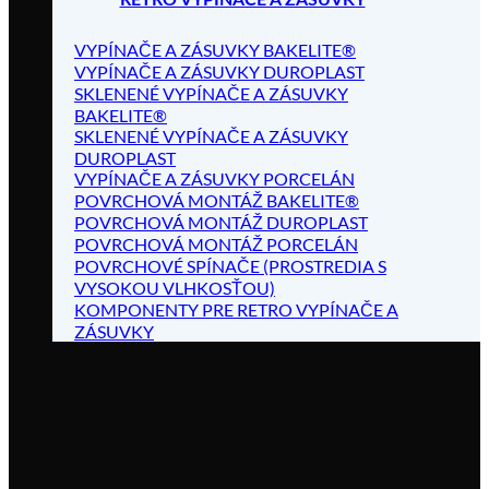
VYPÍNAČE A ZÁSUVKY BAKELITE®
VYPÍNAČE A ZÁSUVKY DUROPLAST
SKLENENÉ VYPÍNAČE A ZÁSUVKY
BAKELITE®
SKLENENÉ VYPÍNAČE A ZÁSUVKY
DUROPLAST
VYPÍNAČE A ZÁSUVKY PORCELÁN
POVRCHOVÁ MONTÁŽ BAKELITE®
POVRCHOVÁ MONTÁŽ DUROPLAST
POVRCHOVÁ MONTÁŽ PORCELÁN
POVRCHOVÉ SPÍNAČE (PROSTREDIA S
VYSOKOU VLHKOSŤOU)
KOMPONENTY PRE RETRO VYPÍNAČE A
ZÁSUVKY