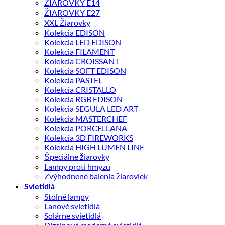
ŽIAROVKY E14
ŽIAROVKY E27
XXL Žiarovky
Kolekcia EDISON
Kolekcia LED EDISON
Kolekcia FILAMENT
Kolekcia CROISSANT
Kolekcia SOFT EDISON
Kolekcia PASTEL
Kolekcia CRISTALLO
Kolekcia RGB EDISON
Kolekcia SEGULA LED ART
Kolekcia MASTERCHEF
Kolekcia PORCELLANA
Kolekcia 3D FIREWORKS
Kolekcia HIGH LUMEN LINE
Špeciálne žiarovky
Lampy proti hmyzu
Zvýhodnené balenia žiaroviek
Svietidlá
Stolné lampy
Lanové svietidlá
Solárne svietidlá