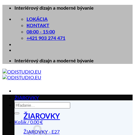
Skip
Interiérový dizajn a moderné bývanie
to
content
LOKÁCIA
KONTAKT
08:00 - 15:00
+421 903 274 471
Interiérový dizajn a moderné bývanie
ŽIAROVKY
Hľadať:
ŽIAROVKY
Košík /
0.00
€
ŽIAROVKY - E27