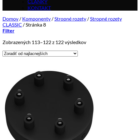
ČLÁNKY
KONTAKT
Domov
/
Komponenty
/
Stropné rozety
/
Stropné rozety
CLASSIC
/
Stránka 8
Filter
Zoradené
Zobrazených 113–122 z 122 výsledkov
podľa
ceny:
od
najnižšej
po
najvyššiu