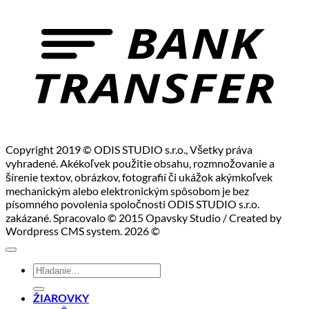
T
Copyright 2019 © ODIS STUDIO s.r.o., Všetky práva
vyhradené. Akékoľvek použitie obsahu, rozmnožovanie a
šírenie textov, obrázkov, fotografií či ukážok akýmkoľvek
mechanickým alebo elektronickým spôsobom je bez
písomného povolenia spoločnosti ODIS STUDIO s.r.o.
zakázané. Spracovalo © 2015 Opavsky Studio / Created by
Wordpress CMS system. 2026 ©
Hľadať:
ŽIAROVKY