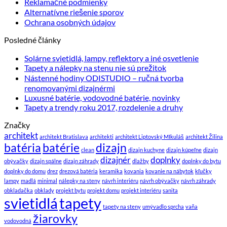
Reklamačné podmienky
Alternatívne riešenie sporov
Ochrana osobných údajov
Posledné články
Solárne svietidlá, lampy, reflektory a iné osvetlenie
Tapety a nálepky na stenu nie sú prežitok
Nástenné hodiny ODISTUDIO – ručná tvorba
renomovanými dizajnérmi
Luxusné batérie, vodovodné batérie, novinky
Tapety a trendy roku 2017, rozdelenie a druhy
Značky
architekt
architekt Bratislava
architekti
architekt Liptovský MIkuláš
architekt Žilina
batéria
batérie
dizajn
clean
dizajn kuchyne
dizajn kúpeľne
dizajn
dizajnér
doplnky
obývačky
dizajn spálne
dizajn záhrady
dlažby
doplnky do bytu
doplnky do domu
drez
drezová batéria
keramika
kovania
kovanie na nábytok
kľučky
lampy
madlá
minimal
nálepky na steny
návrh interiéru
návrh obývačky
návrh záhrady
obkladačka
obklady
projekt bytu
projekt domu
projekt interiéru
sanita
svietidlá
tapety
tapety na steny
umývadlo sprcha
vaňa
žiarovky
vodovodná