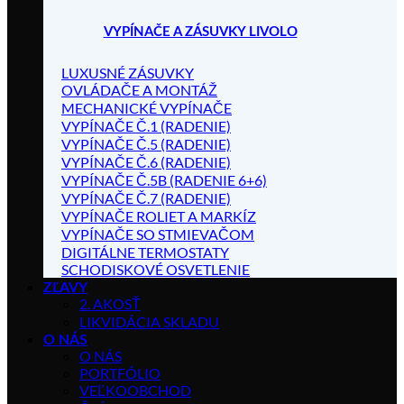
VYPÍNAČE A ZÁSUVKY LIVOLO
LUXUSNÉ ZÁSUVKY
OVLÁDAČE A MONTÁŽ
MECHANICKÉ VYPÍNAČE
VYPÍNAČE Č.1 (RADENIE)
VYPÍNAČE Č.5 (RADENIE)
VYPÍNAČE Č.6 (RADENIE)
VYPÍNAČE Č.5B (RADENIE 6+6)
VYPÍNAČE Č.7 (RADENIE)
VYPÍNAČE ROLIET A MARKÍZ
VYPÍNAČE SO STMIEVAČOM
DIGITÁLNE TERMOSTATY
SCHODISKOVÉ OSVETLENIE
ZĽAVY
2. AKOSŤ
LIKVIDÁCIA SKLADU
O NÁS
O NÁS
PORTFÓLIO
VEĽKOOBCHOD