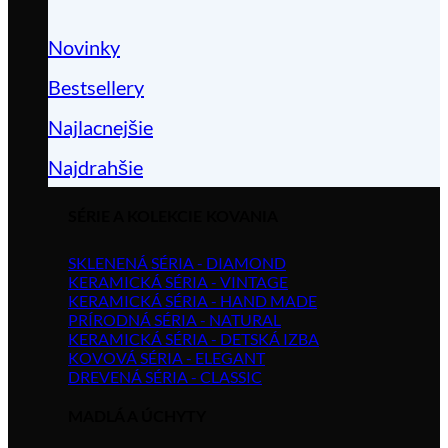
Novinky
Bestsellery
Najlacnejšie
Najdrahšie
SÉRIE A KOLEKCIE KOVANIA
SKLENENÁ SÉRIA - DIAMOND
KERAMICKÁ SÉRIA - VINTAGE
KERAMICKÁ SÉRIA - HAND MADE
PRÍRODNÁ SÉRIA - NATURAL
KERAMICKÁ SÉRIA - DETSKÁ IZBA
KOVOVÁ SÉRIA - ELEGANT
DREVENÁ SÉRIA - CLASSIC
MADLÁ A ÚCHYTY