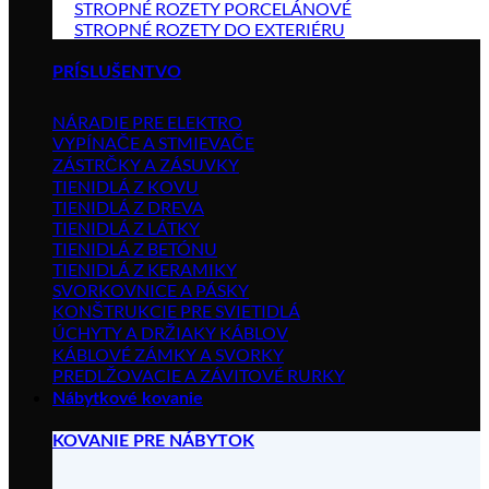
STROPNÉ ROZETY PORCELÁNOVÉ
STROPNÉ ROZETY DO EXTERIÉRU
PRÍSLUŠENTVO
NÁRADIE PRE ELEKTRO
VYPÍNAČE A STMIEVAČE
ZÁSTRČKY A ZÁSUVKY
TIENIDLÁ Z KOVU
TIENIDLÁ Z DREVA
TIENIDLÁ Z LÁTKY
TIENIDLÁ Z BETÓNU
TIENIDLÁ Z KERAMIKY
SVORKOVNICE A PÁSKY
KONŠTRUKCIE PRE SVIETIDLÁ
ÚCHYTY A DRŽIAKY KÁBLOV
KÁBLOVÉ ZÁMKY A SVORKY
PREDLŽOVACIE A ZÁVITOVÉ RURKY
Nábytkové kovanie
KOVANIE PRE NÁBYTOK