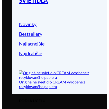
SVIETIDLÁ
Novinky
Bestsellery
Najlacnejšie
Najdrahšie
Originálne svietidlo CREAM vyrobené z
recyklovaného papiera
PODĽA ÚČELU