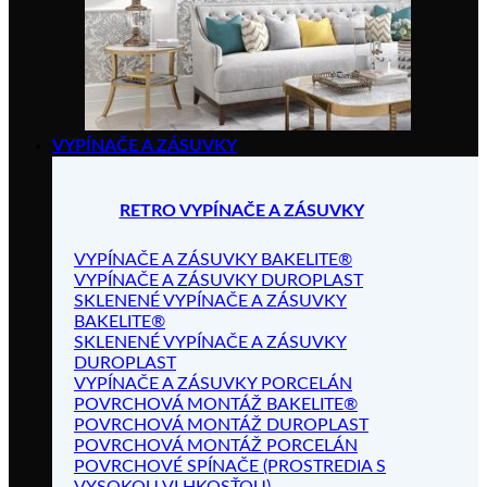
VYPÍNAČE A ZÁSUVKY
RETRO VYPÍNAČE A ZÁSUVKY
VYPÍNAČE A ZÁSUVKY BAKELITE®
VYPÍNAČE A ZÁSUVKY DUROPLAST
SKLENENÉ VYPÍNAČE A ZÁSUVKY
BAKELITE®
SKLENENÉ VYPÍNAČE A ZÁSUVKY
DUROPLAST
VYPÍNAČE A ZÁSUVKY PORCELÁN
POVRCHOVÁ MONTÁŽ BAKELITE®
POVRCHOVÁ MONTÁŽ DUROPLAST
POVRCHOVÁ MONTÁŽ PORCELÁN
POVRCHOVÉ SPÍNAČE (PROSTREDIA S