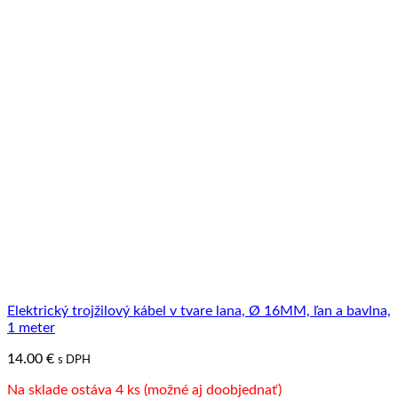
Elektrický trojžilový kábel v tvare lana, Ø 16MM, ľan a bavlna,
1 meter
14.00
€
s DPH
Na sklade ostáva 4 ks (možné aj doobjednať)