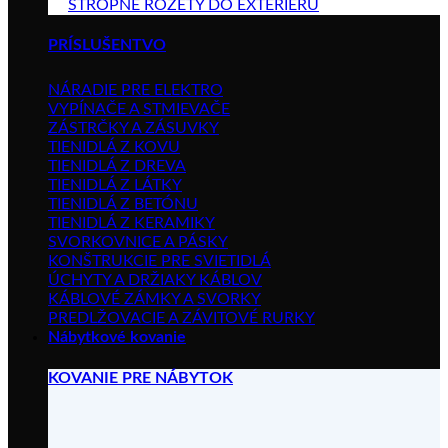
STROPNÉ ROZETY DO EXTERIÉRU
PRÍSLUŠENTVO
NÁRADIE PRE ELEKTRO
VYPÍNAČE A STMIEVAČE
ZÁSTRČKY A ZÁSUVKY
TIENIDLÁ Z KOVU
TIENIDLÁ Z DREVA
TIENIDLÁ Z LÁTKY
TIENIDLÁ Z BETÓNU
TIENIDLÁ Z KERAMIKY
SVORKOVNICE A PÁSKY
KONŠTRUKCIE PRE SVIETIDLÁ
ÚCHYTY A DRŽIAKY KÁBLOV
KÁBLOVÉ ZÁMKY A SVORKY
PREDLŽOVACIE A ZÁVITOVÉ RURKY
Nábytkové kovanie
KOVANIE PRE NÁBYTOK