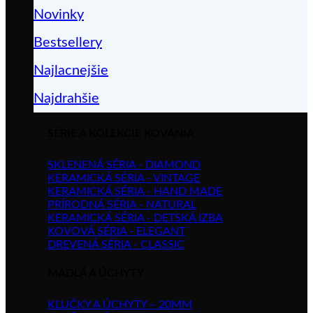
Novinky
Bestsellery
Najlacnejšie
Najdrahšie
SÉRIE A KOLEKCIE KOVANIA
SKLENENÁ SÉRIA - DIAMOND
KERAMICKÁ SÉRIA - VINTAGE
KERAMICKÁ SÉRIA - HAND MADE
PRÍRODNÁ SÉRIA - NATURAL
KERAMICKÁ SÉRIA - DETSKÁ IZBA
KOVOVÁ SÉRIA - ELEGANT
DREVENÁ SÉRIA - CLASSIC
MADLÁ A ÚCHYTY
KĽUČKY A ÚCHYTY – 20MM