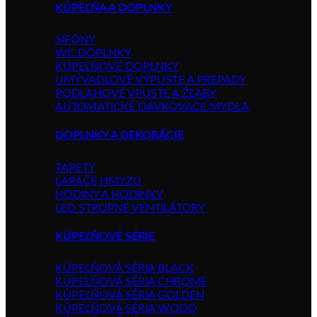
KÚPEĽŇA A DOPLNKY
SIFÓNY
WC DOPLNKY
KÚPELŇOVÉ DOPLNKY
UMÝVADLOVÉ VÝPUSTE A PREPADY
PODLAHOVÉ VPUSTE A ŽĽABY
AUTOMATICKÉ DÁVKOVAČE MYDLA
DOPLNKY A DEKORÁCIE
TAPETY
LAPAČE HMYZU
HODINY A HODINKY
LED STROPNÉ VENTILÁTORY
KÚPEĽŇOVÉ SÉRIE
KÚPEĽŇOVÁ SÉRIA BLACK
KÚPEĽŇOVÁ SÉRIA CHROME
KÚPEĽŇOVÁ SÉRIA GOLDEN
KÚPEĽŇOVÁ SÉRIA WOOD