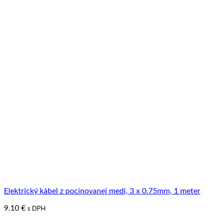
Elektrický kábel z pocínovanej medi, 3 x 0.75mm, 1 meter
9.10
€
s DPH