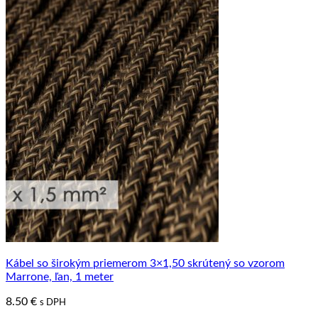
Kábel so širokým priemerom 3×1,50 skrútený so vzorom
Marrone, ľan, 1 meter
8.50
€
s DPH