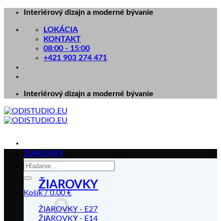
Skip
Interiérový dizajn a moderné bývanie
to
LOKÁCIA
content
KONTAKT
08:00 - 15:00
+421 903 274 471
Interiérový dizajn a moderné bývanie
ŽIAROVKY
Hľadať:
ŽIAROVKY
Košík /
0.00
€
ŽIAROVKY - E27
ŽIAROVKY - E14