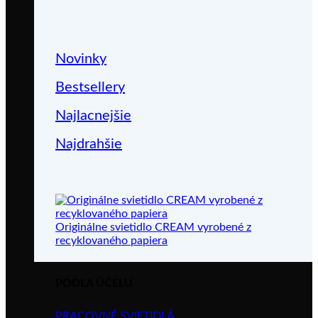
Novinky
Bestsellery
Najlacnejšie
Najdrahšie
Originálne svietidlo CREAM vyrobené z
recyklovaného papiera
PODĽA ÚČELU
PRACOVNÉ SVIETIDLÁ