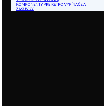
VYSOKOU VLHKOSŤOU)
KOMPONENTY PRE RETRO VYPÍNAČE A
ZÁSUVKY