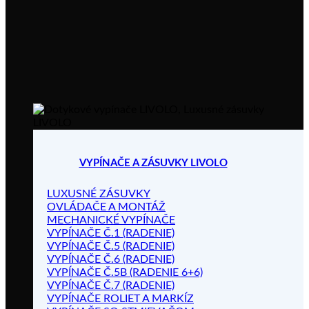
VYPÍNAČE A ZÁSUVKY LIVOLO
LUXUSNÉ ZÁSUVKY
OVLÁDAČE A MONTÁŽ
MECHANICKÉ VYPÍNAČE
VYPÍNAČE Č.1 (RADENIE)
VYPÍNAČE Č.5 (RADENIE)
VYPÍNAČE Č.6 (RADENIE)
VYPÍNAČE Č.5B (RADENIE 6+6)
VYPÍNAČE Č.7 (RADENIE)
VYPÍNAČE ROLIET A MARKÍZ