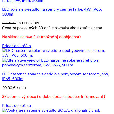
LED solárne svietidlo na stenu v čiernej farbe, 4W, IP65,
500lm
Pôvodná
Aktuálna
22.00
€
19.00
€
s DPH
cena
cena
Cena za posledných 30 dní je rovnaká ako aktuálna cena
bola:
je:
Na sklade ostáva 2 ks (možné aj doobjednať)
22.00 €.
19.00 €.
Pridať do košíka
LED nástenné solárne svietidlo s pohybovým senzorom, 5W,
IP65, 500lm
20.00
€
s DPH
Skladom u výrobcu ( o dobe dodania budete informovaní )
Pridať do košíka