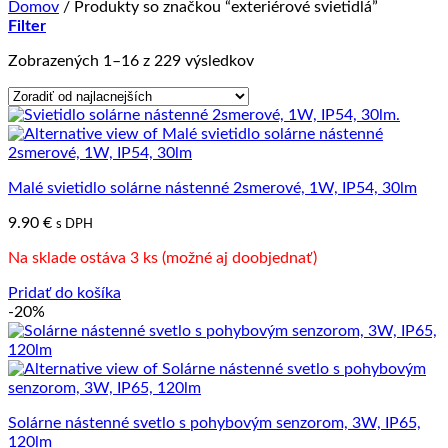
Domov
/
Produkty so značkou “exteriérové svietidlá”
Filter
Zoradené
Zobrazených 1–16 z 229 výsledkov
podľa
ceny:
od
najnižšej
po
najvyššiu
Malé svietidlo solárne nástenné 2smerové, 1W, IP54, 30lm
9.90
€
s DPH
Na sklade ostáva 3 ks (možné aj doobjednať)
Pridať do košíka
-20%
Solárne nástenné svetlo s pohybovým senzorom, 3W, IP65,
120lm