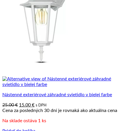
Nástenné exteriérové záhradné svietidlo v bielej farbe
Pôvodná
Aktuálna
25.00
€
15.00
€
s DPH
cena
cena
Cena za posledných 30 dní je rovnaká ako aktuálna cena
bola:
je:
Na sklade ostáva 1 ks
25.00 €.
15.00 €.
Pridať do košíka