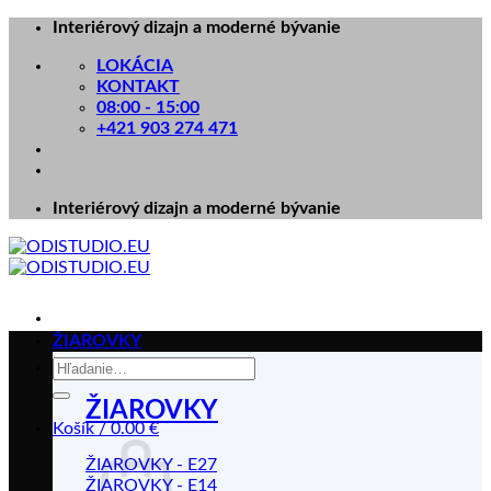
Skip
Interiérový dizajn a moderné bývanie
to
LOKÁCIA
content
KONTAKT
08:00 - 15:00
+421 903 274 471
Interiérový dizajn a moderné bývanie
ŽIAROVKY
Hľadať:
ŽIAROVKY
Košík /
0.00
€
ŽIAROVKY - E27
ŽIAROVKY - E14