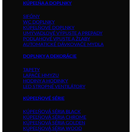
KÚPEĽŇA A DOPLNKY
SIFÓNY
WC DOPLNKY
KÚPELŇOVÉ DOPLNKY
UMÝVADLOVÉ VÝPUSTE A PREPADY
PODLAHOVÉ VPUSTE A ŽĽABY
AUTOMATICKÉ DÁVKOVAČE MYDLA
DOPLNKY A DEKORÁCIE
TAPETY
LAPAČE HMYZU
HODINY A HODINKY
LED STROPNÉ VENTILÁTORY
KÚPEĽŇOVÉ SÉRIE
KÚPEĽŇOVÁ SÉRIA BLACK
KÚPEĽŇOVÁ SÉRIA CHROME
KÚPEĽŇOVÁ SÉRIA GOLDEN
KÚPEĽŇOVÁ SÉRIA WOOD