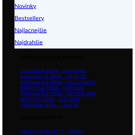
Novinky
Bestsellery
Najlacnejšie
Najdrahšie
SÉRIE A KOLEKCIE KOVANIA
SKLENENÁ SÉRIA - DIAMOND
KERAMICKÁ SÉRIA - VINTAGE
KERAMICKÁ SÉRIA - HAND MADE
PRÍRODNÁ SÉRIA - NATURAL
KERAMICKÁ SÉRIA - DETSKÁ IZBA
KOVOVÁ SÉRIA - ELEGANT
DREVENÁ SÉRIA - CLASSIC
MADLÁ A ÚCHYTY
KĽUČKY A ÚCHYTY – 20MM