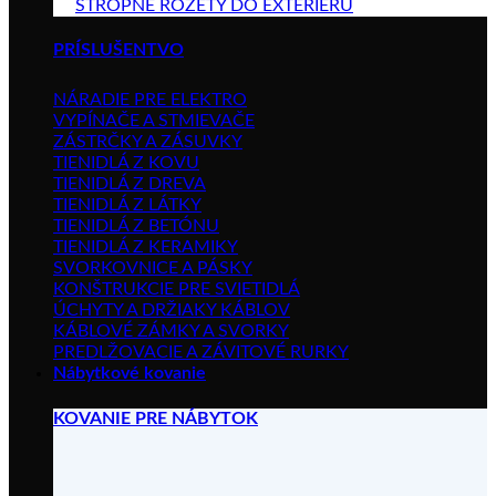
STROPNÉ ROZETY DO EXTERIÉRU
PRÍSLUŠENTVO
NÁRADIE PRE ELEKTRO
VYPÍNAČE A STMIEVAČE
ZÁSTRČKY A ZÁSUVKY
TIENIDLÁ Z KOVU
TIENIDLÁ Z DREVA
TIENIDLÁ Z LÁTKY
TIENIDLÁ Z BETÓNU
TIENIDLÁ Z KERAMIKY
SVORKOVNICE A PÁSKY
KONŠTRUKCIE PRE SVIETIDLÁ
ÚCHYTY A DRŽIAKY KÁBLOV
KÁBLOVÉ ZÁMKY A SVORKY
PREDLŽOVACIE A ZÁVITOVÉ RURKY
Nábytkové kovanie
KOVANIE PRE NÁBYTOK