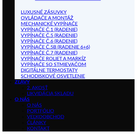
LUXUSNÉ ZÁSUVKY
OVLÁDAČE A MONTÁŽ
MECHANICKÉ VYPÍNAČE
VYPÍNAČE Č.1 (RADENIE)
VYPÍNAČE Č.5 (RADENIE)
VYPÍNAČE Č.6 (RADENIE)
VYPÍNAČE Č.5B (RADENIE 6+6)
VYPÍNAČE Č.7 (RADENIE)
VYPÍNAČE ROLIET A MARKÍZ
VYPÍNAČE SO STMIEVAČOM
DIGITÁLNE TERMOSTATY
SCHODISKOVÉ OSVETLENIE
ZĽAVY
2. AKOSŤ
LIKVIDÁCIA SKLADU
O NÁS
O NÁS
PORTFÓLIO
VEĽKOOBCHOD
ČLÁNKY
KONTAKT