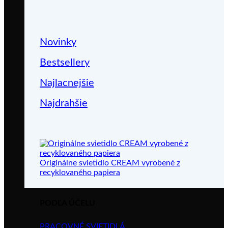
Novinky
Bestsellery
Najlacnejšie
Najdrahšie
Originálne svietidlo CREAM vyrobené z
recyklovaného papiera
PODĽA ÚČELU
PRACOVNÉ SVIETIDLÁ