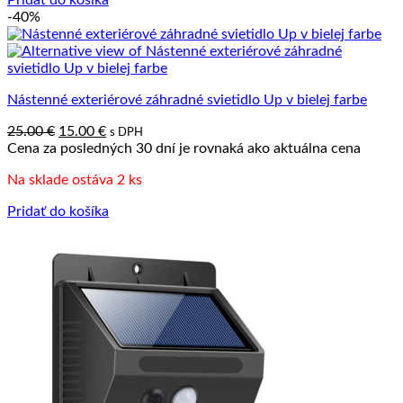
-40%
Nástenné exteriérové záhradné svietidlo Up v bielej farbe
Pôvodná
Aktuálna
25.00
€
15.00
€
s DPH
cena
cena
Cena za posledných 30 dní je rovnaká ako aktuálna cena
bola:
je:
Na sklade ostáva 2 ks
25.00 €.
15.00 €.
Pridať do košíka