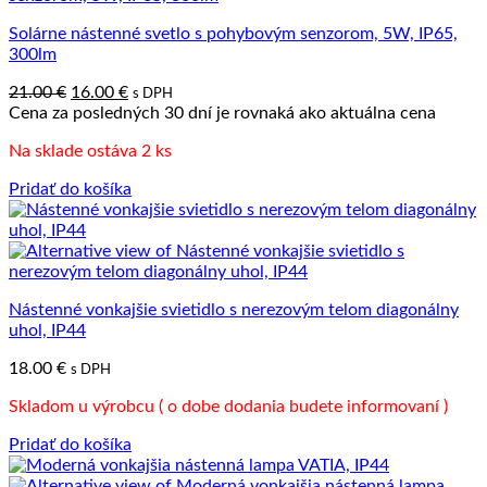
Solárne nástenné svetlo s pohybovým senzorom, 5W, IP65,
300lm
Pôvodná
Aktuálna
21.00
€
16.00
€
s DPH
cena
cena
Cena za posledných 30 dní je rovnaká ako aktuálna cena
bola:
je:
Na sklade ostáva 2 ks
21.00 €.
16.00 €.
Pridať do košíka
Nástenné vonkajšie svietidlo s nerezovým telom diagonálny
uhol, IP44
18.00
€
s DPH
Skladom u výrobcu ( o dobe dodania budete informovaní )
Pridať do košíka