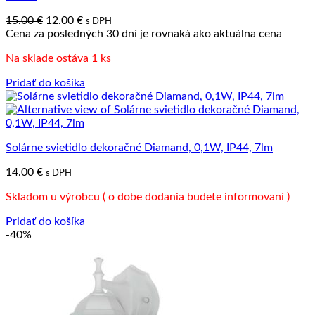
Pôvodná
Aktuálna
15.00
€
12.00
€
s DPH
cena
cena
Cena za posledných 30 dní je rovnaká ako aktuálna cena
bola:
je:
Na sklade ostáva 1 ks
15.00 €.
12.00 €.
Pridať do košíka
Solárne svietidlo dekoračné Diamand, 0,1W, IP44, 7lm
14.00
€
s DPH
Skladom u výrobcu ( o dobe dodania budete informovaní )
Pridať do košíka
-40%