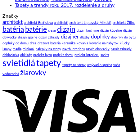
Tapety a trendy roku 2017, rozdelenie a druhy
Značky
architekt
architekt Bratislava
architekti
architekt Liptovský MIkuláš
architekt Žilina
batéria
batérie
dizajn
clean
dizajn kuchyne
dizajn kúpeľne
dizajn
dizajnér
doplnky
obývačky
dizajn spálne
dizajn záhrady
dlažby
doplnky do bytu
doplnky do domu
drez
drezová batéria
keramika
kovania
kovanie na nábytok
kľučky
lampy
madlá
minimal
nálepky na steny
návrh interiéru
návrh obývačky
návrh záhrady
obkladačka
obklady
projekt bytu
projekt domu
projekt interiéru
sanita
svietidlá
tapety
tapety na steny
umývadlo sprcha
vaňa
žiarovky
vodovodná
V