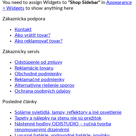
You need to assign Widgets to
"Shop Sidebar"
in
Appearance
> Widgets
to show anything here
Zákaznícka podpora
Kontakt
Ako vrátiť tovar?
Ako reklamovať tovar?
Zákaznícky servis
Odstúpenie od zmluvy
Reklamácie tovaru
Obchodné podmienky
Reklamačné podmienky
Alternatívne riešenie sporov
Ochrana osobných údajov
Posledné články
Solárne svietidlá, lampy, reflektory a iné osvetlenie
Tapety a nálepky na stenu nie sú prežitok
Nástenné hodiny ODISTUDIO – ručná tvorba
renomovanými dizajnérmi
Luxusné batérie, vodovodné batérie, novinky