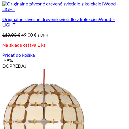
Originálne závesné drevené svietidlo z kolekcie iWood –
LIGHT
Pôvodná
Aktuálna
119.00
€
49.00
€
s DPH
cena
cena
Na sklade ostáva 1 ks
bola:
je:
119.00 €.
49.00 €.
Pridať do košíka
-59%
DOPREDAJ