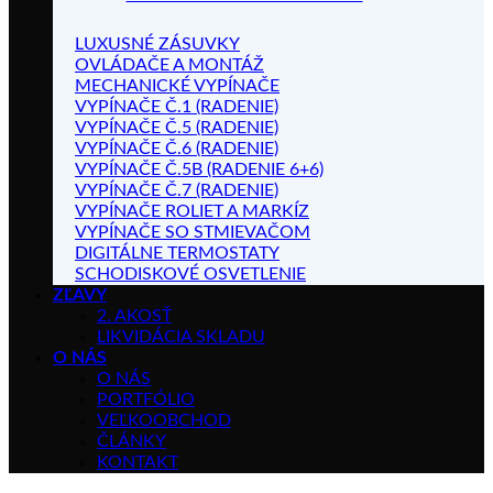
LUXUSNÉ ZÁSUVKY
OVLÁDAČE A MONTÁŽ
MECHANICKÉ VYPÍNAČE
VYPÍNAČE Č.1 (RADENIE)
VYPÍNAČE Č.5 (RADENIE)
VYPÍNAČE Č.6 (RADENIE)
VYPÍNAČE Č.5B (RADENIE 6+6)
VYPÍNAČE Č.7 (RADENIE)
VYPÍNAČE ROLIET A MARKÍZ
VYPÍNAČE SO STMIEVAČOM
DIGITÁLNE TERMOSTATY
SCHODISKOVÉ OSVETLENIE
ZĽAVY
2. AKOSŤ
LIKVIDÁCIA SKLADU
O NÁS
O NÁS
PORTFÓLIO
VEĽKOOBCHOD
ČLÁNKY
KONTAKT