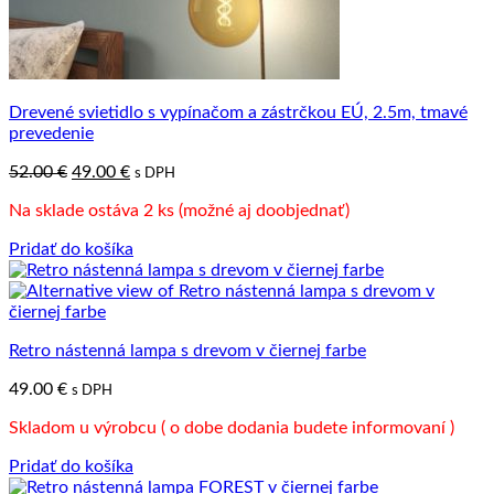
Drevené svietidlo s vypínačom a zástrčkou EÚ, 2.5m, tmavé
prevedenie
Pôvodná
Aktuálna
52.00
€
49.00
€
s DPH
cena
cena
Na sklade ostáva 2 ks (možné aj doobjednať)
bola:
je:
52.00 €.
49.00 €.
Pridať do košíka
Retro nástenná lampa s drevom v čiernej farbe
49.00
€
s DPH
Skladom u výrobcu ( o dobe dodania budete informovaní )
Pridať do košíka