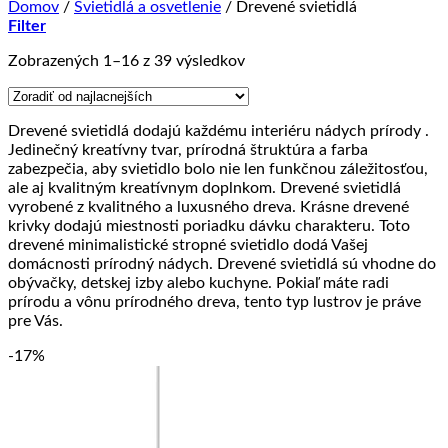
Domov
/
Svietidlá a osvetlenie
/
Drevené svietidlá
Filter
Zoradené
Zobrazených 1–16 z 39 výsledkov
podľa
ceny:
od
Drevené svietidlá dodajú každému interiéru nádych prírody .
najnižšej
Jedinečný kreatívny tvar, prírodná štruktúra a farba
po
zabezpečia, aby svietidlo bolo nie len funkčnou záležitosťou,
najvyššiu
ale aj kvalitným kreatívnym doplnkom. Drevené svietidlá
vyrobené z kvalitného a luxusného dreva. Krásne drevené
krivky dodajú miestnosti poriadku dávku charakteru. Toto
drevené minimalistické stropné svietidlo dodá Vašej
domácnosti prírodný nádych. Drevené svietidlá sú vhodne do
obývačky, detskej izby alebo kuchyne. Pokiaľ máte radi
prírodu a vônu prírodného dreva, tento typ lustrov je práve
pre Vás.
-17%