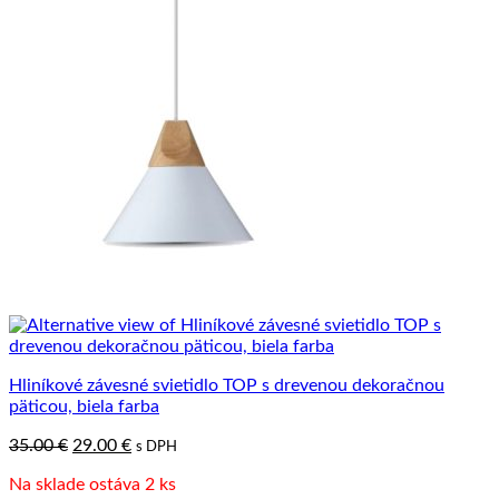
Hliníkové závesné svietidlo TOP s drevenou dekoračnou
päticou, biela farba
Pôvodná
Aktuálna
35.00
€
29.00
€
s DPH
cena
cena
Na sklade ostáva 2 ks
bola:
je: