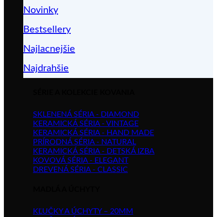
Novinky
Bestsellery
Najlacnejšie
Najdrahšie
SÉRIE A KOLEKCIE KOVANIA
SKLENENÁ SÉRIA - DIAMOND
KERAMICKÁ SÉRIA - VINTAGE
KERAMICKÁ SÉRIA - HAND MADE
PRÍRODNÁ SÉRIA - NATURAL
KERAMICKÁ SÉRIA - DETSKÁ IZBA
KOVOVÁ SÉRIA - ELEGANT
DREVENÁ SÉRIA - CLASSIC
MADLÁ A ÚCHYTY
KĽUČKY A ÚCHYTY – 20MM