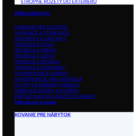
STROPNÉ ROZETY DO EXTERIÉRU
PRÍSLUŠENTVO
NÁRADIE PRE ELEKTRO
VYPÍNAČE A STMIEVAČE
ZÁSTRČKY A ZÁSUVKY
TIENIDLÁ Z KOVU
TIENIDLÁ Z DREVA
TIENIDLÁ Z LÁTKY
TIENIDLÁ Z BETÓNU
TIENIDLÁ Z KERAMIKY
SVORKOVNICE A PÁSKY
KONŠTRUKCIE PRE SVIETIDLÁ
ÚCHYTY A DRŽIAKY KÁBLOV
KÁBLOVÉ ZÁMKY A SVORKY
PREDLŽOVACIE A ZÁVITOVÉ RURKY
Nábytkové kovanie
KOVANIE PRE NÁBYTOK