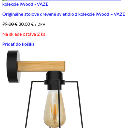
Originálne stolové drevené svietidlo z kolekcie iWood – VAZE
Pôvodná
Aktuálna
79.00
€
30.00
€
s DPH
cena
cena
Na sklade ostáva 2 ks
bola:
je:
79.00 €.
30.00 €.
Pridať do košíka