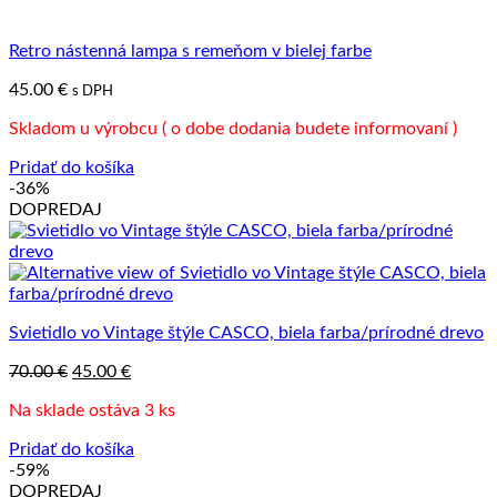
Retro nástenná lampa s remeňom v bielej farbe
45.00
€
s DPH
Skladom u výrobcu ( o dobe dodania budete informovaní )
Pridať do košíka
-36%
DOPREDAJ
Svietidlo vo Vintage štýle CASCO, biela farba/prírodné drevo
Pôvodná
Aktuálna
70.00
€
45.00
€
cena
cena
Na sklade ostáva 3 ks
bola:
je:
70.00 €.
45.00 €.
Pridať do košíka
-59%
DOPREDAJ