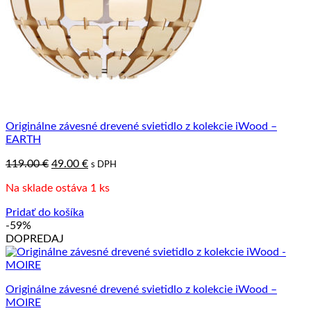
Originálne závesné drevené svietidlo z kolekcie iWood –
EARTH
Pôvodná
Aktuálna
119.00
€
49.00
€
s DPH
cena
cena
Na sklade ostáva 1 ks
bola:
je:
119.00 €.
49.00 €.
Pridať do košíka
-59%
DOPREDAJ
Originálne závesné drevené svietidlo z kolekcie iWood –
MOIRE