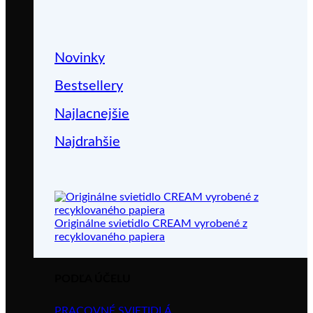
Novinky
Bestsellery
Najlacnejšie
Najdrahšie
Originálne svietidlo CREAM vyrobené z
recyklovaného papiera
PODĽA ÚČELU
PRACOVNÉ SVIETIDLÁ