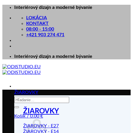
Skip
Interiérový dizajn a moderné bývanie
to
LOKÁCIA
content
KONTAKT
08:00 - 15:00
+421 903 274 471
Interiérový dizajn a moderné bývanie
ŽIAROVKY
Hľadať:
ŽIAROVKY
Košík /
0.00
€
ŽIAROVKY - E27
ŽIAROVKY - E14