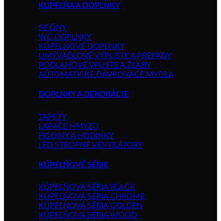
KÚPEĽŇA A DOPLNKY
SIFÓNY
WC DOPLNKY
KÚPELŇOVÉ DOPLNKY
UMÝVADLOVÉ VÝPUSTE A PREPADY
PODLAHOVÉ VPUSTE A ŽĽABY
AUTOMATICKÉ DÁVKOVAČE MYDLA
DOPLNKY A DEKORÁCIE
TAPETY
LAPAČE HMYZU
HODINY A HODINKY
LED STROPNÉ VENTILÁTORY
KÚPEĽŇOVÉ SÉRIE
KÚPEĽŇOVÁ SÉRIA BLACK
KÚPEĽŇOVÁ SÉRIA CHROME
KÚPEĽŇOVÁ SÉRIA GOLDEN
KÚPEĽŇOVÁ SÉRIA WOOD