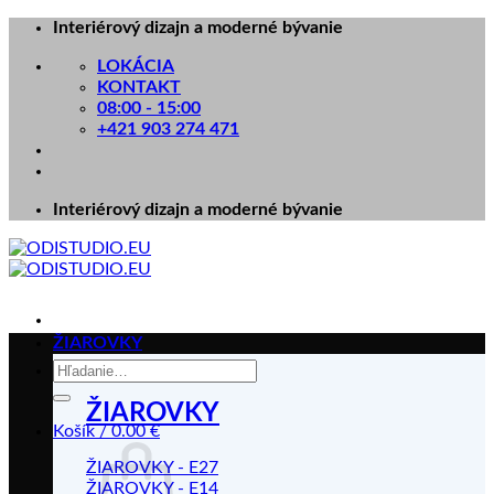
Skip
Interiérový dizajn a moderné bývanie
to
LOKÁCIA
content
KONTAKT
08:00 - 15:00
+421 903 274 471
Interiérový dizajn a moderné bývanie
ŽIAROVKY
Hľadať:
ŽIAROVKY
Košík /
0.00
€
ŽIAROVKY - E27
ŽIAROVKY - E14