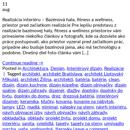
11
aug
Realizácia interiéru – Bazénová hala, fitness a wellness,
priestor pred začiatkom realizácie Pre lepšiu predstavu z
realizácie bazénovej haly, fitness a wellness priestorov vám
prinesieme niekoľko článkov a fotografií, kde sa dozviete ako
práce postupovali, ako priestor vyzeral pred začiatkom prác,
prípadne ako buduje bazénová jama, akú má technológiu a
podobne. Dnešný diel foto-článku vám […]
Continue reading
→
Posted in
Architektúra
,
Design
,
Interiérový dizajn
,
Realizácie
|
Tagged
architekt
,
architekt Bratislava
,
architekt Liptovský
MIkuláš
,
architekt Žilina
,
architekti
,
batéria
,
batérie
,
clean
,
dizajn
,
dizajn kuchyne
,
dizajn kúpeľne
,
dizajn obývačky
,
dizajn
spálne
,
dizajn záhrady
,
dizajnér
,
dlažby
,
doplnky
,
doplnky do
bytu
,
doplnky do domu
,
drez
,
drezová batéria
,
interiérový
dizajnér
,
keramika
,
kľučky
,
kovania
,
kovanie na nábytok
,
lampy
,
LED
,
madlá
,
minimal
,
nálepky na steny
,
návrh interiéru
,
návrh obývacej izby
,
návrh obývačky
,
návrh záhrady
,
obkladačka
,
obklady
,
projekt bytu
,
projekt domu
,
projekt
interiéru
,
sanita
,
svietidlá
,
tapety
,
tapety na steny
,
umývadlo
sprcha
,
vaňa
,
vodovodná
,
žiarovky
Leave a comment