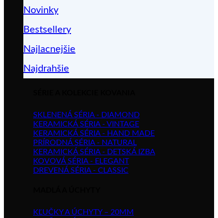
Novinky
Bestsellery
Najlacnejšie
Najdrahšie
SÉRIE A KOLEKCIE KOVANIA
SKLENENÁ SÉRIA - DIAMOND
KERAMICKÁ SÉRIA - VINTAGE
KERAMICKÁ SÉRIA - HAND MADE
PRÍRODNÁ SÉRIA - NATURAL
KERAMICKÁ SÉRIA - DETSKÁ IZBA
KOVOVÁ SÉRIA - ELEGANT
DREVENÁ SÉRIA - CLASSIC
MADLÁ A ÚCHYTY
KĽUČKY A ÚCHYTY – 20MM