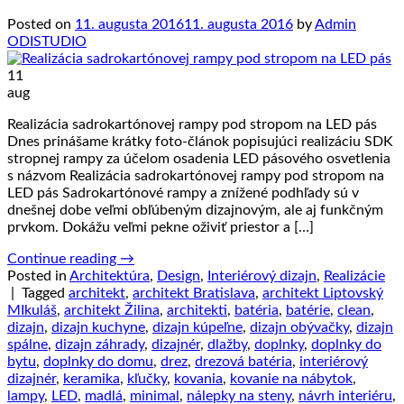
Posted on
11. augusta 2016
11. augusta 2016
by
Admin
ODISTUDIO
11
aug
Realizácia sadrokartónovej rampy pod stropom na LED pás
Dnes prinášame krátky foto-článok popisujúci realizáciu SDK
stropnej rampy za účelom osadenia LED pásového osvetlenia
s názvom Realizácia sadrokartónovej rampy pod stropom na
LED pás Sadrokartónové rampy a znížené podhľady sú v
dnešnej dobe veľmi obľúbeným dizajnovým, ale aj funkčným
prvkom. Dokážu veľmi pekne oživiť priestor a […]
Continue reading
→
Posted in
Architektúra
,
Design
,
Interiérový dizajn
,
Realizácie
|
Tagged
architekt
,
architekt Bratislava
,
architekt Liptovský
MIkuláš
,
architekt Žilina
,
architekti
,
batéria
,
batérie
,
clean
,
dizajn
,
dizajn kuchyne
,
dizajn kúpeľne
,
dizajn obývačky
,
dizajn
spálne
,
dizajn záhrady
,
dizajnér
,
dlažby
,
doplnky
,
doplnky do
bytu
,
doplnky do domu
,
drez
,
drezová batéria
,
interiérový
dizajnér
,
keramika
,
kľučky
,
kovania
,
kovanie na nábytok
,
lampy
,
LED
,
madlá
,
minimal
,
nálepky na steny
,
návrh interiéru
,