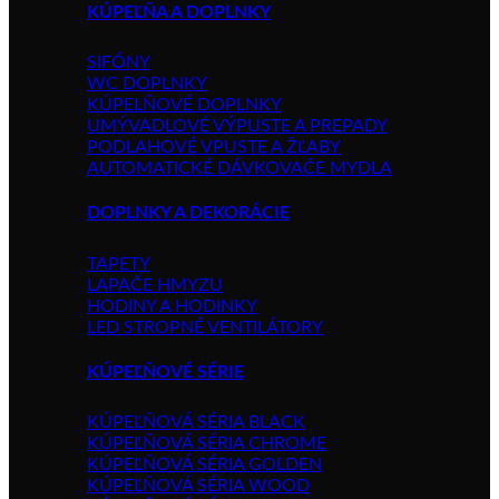
KÚPEĽŇA A DOPLNKY
SIFÓNY
WC DOPLNKY
KÚPELŇOVÉ DOPLNKY
UMÝVADLOVÉ VÝPUSTE A PREPADY
PODLAHOVÉ VPUSTE A ŽĽABY
AUTOMATICKÉ DÁVKOVAČE MYDLA
DOPLNKY A DEKORÁCIE
TAPETY
LAPAČE HMYZU
HODINY A HODINKY
LED STROPNÉ VENTILÁTORY
KÚPEĽŇOVÉ SÉRIE
KÚPEĽŇOVÁ SÉRIA BLACK
KÚPEĽŇOVÁ SÉRIA CHROME
KÚPEĽŇOVÁ SÉRIA GOLDEN
KÚPEĽŇOVÁ SÉRIA WOOD