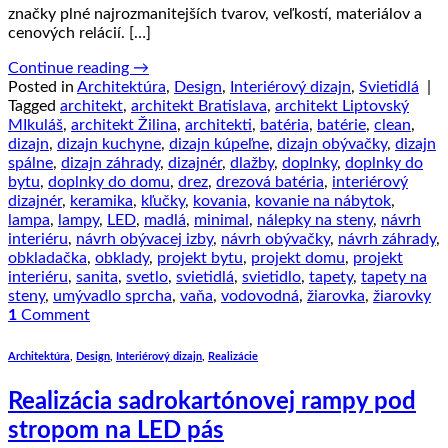
značky plné najrozmanitejších tvarov, veľkostí, materiálov a
cenových relácií. […]
Continue reading
→
Posted in
Architektúra
,
Design
,
Interiérový dizajn
,
Svietidlá
|
Tagged
architekt
,
architekt Bratislava
,
architekt Liptovský
MIkuláš
,
architekt Žilina
,
architekti
,
batéria
,
batérie
,
clean
,
dizajn
,
dizajn kuchyne
,
dizajn kúpeľne
,
dizajn obývačky
,
dizajn
spálne
,
dizajn záhrady
,
dizajnér
,
dlažby
,
doplnky
,
doplnky do
bytu
,
doplnky do domu
,
drez
,
drezová batéria
,
interiérový
dizajnér
,
keramika
,
kľučky
,
kovania
,
kovanie na nábytok
,
lampa
,
lampy
,
LED
,
madlá
,
minimal
,
nálepky na steny
,
návrh
interiéru
,
návrh obývacej izby
,
návrh obývačky
,
návrh záhrady
,
obkladačka
,
obklady
,
projekt bytu
,
projekt domu
,
projekt
interiéru
,
sanita
,
svetlo
,
svietidlá
,
svietidlo
,
tapety
,
tapety na
steny
,
umývadlo sprcha
,
vaňa
,
vodovodná
,
žiarovka
,
žiarovky
1
Comment
Architektúra
,
Design
,
Interiérový dizajn
,
Realizácie
Realizácia sadrokartónovej rampy pod
stropom na LED pás