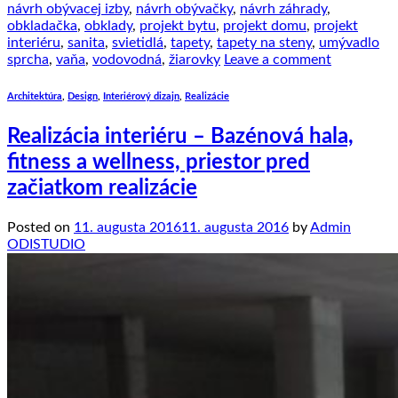
návrh obývacej izby
,
návrh obývačky
,
návrh záhrady
,
obkladačka
,
obklady
,
projekt bytu
,
projekt domu
,
projekt
interiéru
,
sanita
,
svietidlá
,
tapety
,
tapety na steny
,
umývadlo
sprcha
,
vaňa
,
vodovodná
,
žiarovky
Leave a comment
Architektúra
,
Design
,
Interiérový dizajn
,
Realizácie
Realizácia interiéru – Bazénová hala,
fitness a wellness, priestor pred
začiatkom realizácie
Posted on
11. augusta 2016
11. augusta 2016
by
Admin
ODISTUDIO