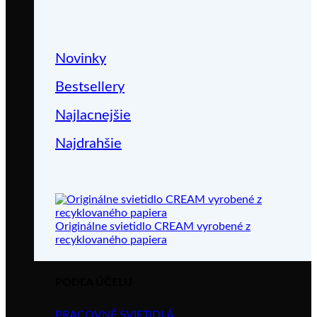
Novinky
Bestsellery
Najlacnejšie
Najdrahšie
Originálne svietidlo CREAM vyrobené z
recyklovaného papiera
PODĽA ÚČELU
PRACOVNÉ SVIETIDLÁ