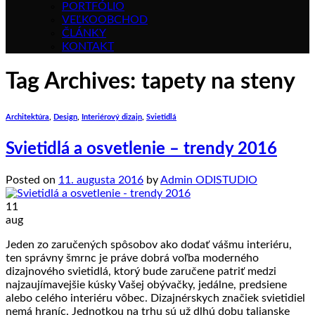
PORTFÓLIO
VEĽKOOBCHOD
ČLÁNKY
KONTAKT
Tag Archives:
tapety na steny
Architektúra
,
Design
,
Interiérový dizajn
,
Svietidlá
Svietidlá a osvetlenie – trendy 2016
Posted on
11. augusta 2016
by
Admin ODISTUDIO
11
aug
Jeden zo zaručených spôsobov ako dodať vášmu interiéru,
ten správny šmrnc je práve dobrá voľba moderného
dizajnového svietidlá, ktorý bude zaručene patriť medzi
najzaujímavejšie kúsky Vašej obývačky, jedálne, predsiene
alebo celého interiéru vôbec. Dizajnérskych značiek svietidiel
nemá hraníc. Jednotkou na trhu sú už dlhú dobu talianske