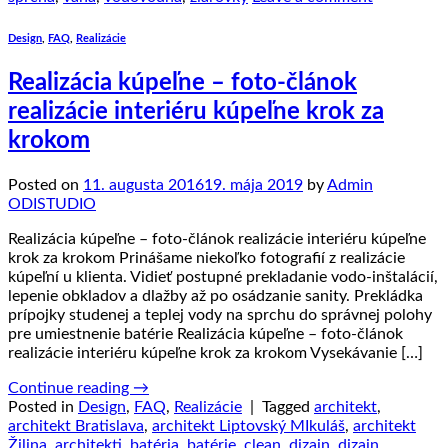
Design
,
FAQ
,
Realizácie
Realizácia kúpeľne – foto-článok
realizácie interiéru kúpeľne krok za
krokom
Posted on
11. augusta 2016
19. mája 2019
by
Admin
ODISTUDIO
Realizácia kúpeľne – foto-článok realizácie interiéru kúpeľne
krok za krokom Prinášame niekoľko fotografií z realizácie
kúpeľní u klienta. Vidieť postupné prekladanie vodo-inštalácií,
lepenie obkladov a dlažby až po osádzanie sanity. Prekládka
prípojky studenej a teplej vody na sprchu do správnej polohy
pre umiestnenie batérie Realizácia kúpeľne – foto-článok
realizácie interiéru kúpeľne krok za krokom Vysekávanie […]
Continue reading
→
Posted in
Design
,
FAQ
,
Realizácie
|
Tagged
architekt
,
architekt Bratislava
,
architekt Liptovský MIkuláš
,
architekt
Žilina
,
architekti
,
batéria
,
batérie
,
clean
,
dizajn
,
dizajn