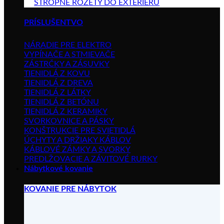
STROPNÉ ROZETY DO EXTERIÉRU
PRÍSLUŠENTVO
NÁRADIE PRE ELEKTRO
VYPÍNAČE A STMIEVAČE
ZÁSTRČKY A ZÁSUVKY
TIENIDLÁ Z KOVU
TIENIDLÁ Z DREVA
TIENIDLÁ Z LÁTKY
TIENIDLÁ Z BETÓNU
TIENIDLÁ Z KERAMIKY
SVORKOVNICE A PÁSKY
KONŠTRUKCIE PRE SVIETIDLÁ
ÚCHYTY A DRŽIAKY KÁBLOV
KÁBLOVÉ ZÁMKY A SVORKY
PREDLŽOVACIE A ZÁVITOVÉ RURKY
Nábytkové kovanie
KOVANIE PRE NÁBYTOK