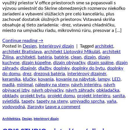
využitý priestor V office priestoroch sme sa popasovali s
výzvou umiestniť do Skrine obmedzených rozmerov niekoľko
zariadení a vybavení slúžiacich pre celú kanceláriu, plus
zachovať dostatok úložných priestorov. Vstavaná skriňa
obsahuje aj tieto zariadenia: -drez, vstavanú chladničku,
miesto na umývačku riadu, mikrovlnnú rúru, presovar a […]
Continue reading
→
Posted in
Design
,
Interiérový dizajn
|
Tagged
architekt
,
architekt Bratislava
,
architekt Liptovský MIkuláš
,
architekt
Žilina
,
architekti
,
batéria
,
batérie
,
clean
,
dizajn
,
dizajn
kuchyne
,
dizajn kúpeľne
,
dizajn obývačky
,
dizajn spálne
,
dizajn
záhrady
,
dizajnér
,
dlažby
,
doplnky
,
doplnky do bytu
,
doplnky
do domu
,
drez
,
drezová batéria
,
interiérový dizajnér
,
keramika
,
kľučky
,
kovania
,
kovanie na nábytok
,
lampy
,
LED
,
madlá
,
minimal
,
nálepky na steny
,
návrh interiéru
,
návrh
obývacej izby
,
návrh obývačky
,
návrh záhrady
,
obkladačka
,
obklady
,
projekt bytu
,
projekt domu
,
projekt interiéru
,
sanita
,
svietidlá
,
tapety
,
tapety na steny
,
umývadlo sprcha
,
vaňa
,
vodovodná
,
žiarovky
Leave a comment
Architektúra
,
Design
,
Interiérový dizajn