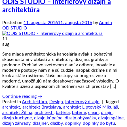
ODIS STUDIO – interiérový dizajn a
architektúra
Posted on
11. augusta 2016
11. augusta 2016
by
Admin
ODISTUDIO
11
aug
Sme mladá architektonická kancelária avšak s bohatými
skúsenosťami v oblasti architektúry, dizajnu, grafiky a
podobne. Prehľad vo svetovom dianí v odbore, inovácie a
moderné postupy nám nie sú cudzie, naopak držíme s nimi
krok a stále rastieme. Naše postupy sú progresívne a
moderné, umožňujú nám dosahovať nadčasové výsledky. O
kvalite služieb a úspešnom zhmotnení vašich predstáv […]
Continue reading
→
Posted in
Architektúra
,
Design
,
Interiérový dizajn
|
Tagged
architekt
,
architekt Bratislava
,
architekt Liptovský MIkuláš
,
architekt Žilina
,
architekti
,
batéria
,
batérie
,
clean
,
dizajn
,
dizajn kuchyne
,
dizajn kúpeľne
,
dizajn obývačky
,
dizajn spálne
,
dizajn záhrady
,
dizajnér
,
dlažby
,
doplnky
,
doplnky do bytu
,