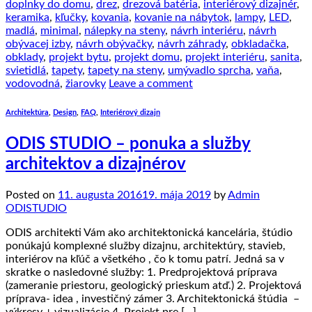
doplnky do domu
,
drez
,
drezová batéria
,
interiérový dizajnér
,
keramika
,
kľučky
,
kovania
,
kovanie na nábytok
,
lampy
,
LED
,
madlá
,
minimal
,
nálepky na steny
,
návrh interiéru
,
návrh
obývacej izby
,
návrh obývačky
,
návrh záhrady
,
obkladačka
,
obklady
,
projekt bytu
,
projekt domu
,
projekt interiéru
,
sanita
,
svietidlá
,
tapety
,
tapety na steny
,
umývadlo sprcha
,
vaňa
,
vodovodná
,
žiarovky
Leave a comment
Architektúra
,
Design
,
FAQ
,
Interiérový dizajn
ODIS STUDIO – ponuka a služby
architektov a dizajnérov
Posted on
11. augusta 2016
19. mája 2019
by
Admin
ODISTUDIO
ODIS architekti Vám ako architektonická kancelária, štúdio
ponúkajú komplexné služby dizajnu, architektúry, stavieb,
interiérov na kľúč a všetkého , čo k tomu patrí. Jedná sa v
skratke o nasledovné služby: 1. Predprojektová príprava
(zameranie priestoru, geologický prieskum atď.) 2. Projektová
príprava- idea , investičný zámer 3. Architektonická štúdia –
výkresy + vizualizácie 4. Projekt pre […]