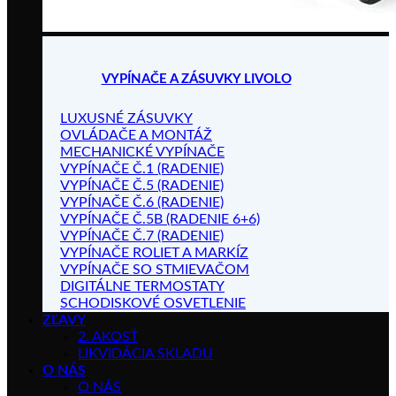
VYPÍNAČE A ZÁSUVKY LIVOLO
LUXUSNÉ ZÁSUVKY
OVLÁDAČE A MONTÁŽ
MECHANICKÉ VYPÍNAČE
VYPÍNAČE Č.1 (RADENIE)
VYPÍNAČE Č.5 (RADENIE)
VYPÍNAČE Č.6 (RADENIE)
VYPÍNAČE Č.5B (RADENIE 6+6)
VYPÍNAČE Č.7 (RADENIE)
VYPÍNAČE ROLIET A MARKÍZ
VYPÍNAČE SO STMIEVAČOM
DIGITÁLNE TERMOSTATY
SCHODISKOVÉ OSVETLENIE
ZĽAVY
2. AKOSŤ
LIKVIDÁCIA SKLADU
O NÁS
O NÁS