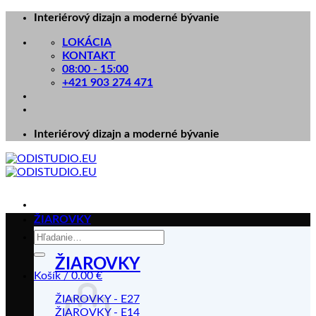
Skip
Interiérový dizajn a moderné bývanie
to
LOKÁCIA
content
KONTAKT
08:00 - 15:00
+421 903 274 471
Interiérový dizajn a moderné bývanie
ŽIAROVKY
Hľadať:
ŽIAROVKY
Košík /
0.00
€
ŽIAROVKY - E27
ŽIAROVKY - E14