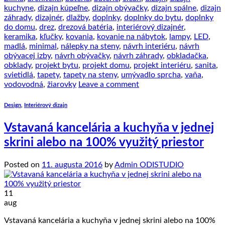
kuchyne
,
dizajn kúpeľne
,
dizajn obývačky
,
dizajn spálne
,
dizajn
záhrady
,
dizajnér
,
dlažby
,
doplnky
,
doplnky do bytu
,
doplnky
do domu
,
drez
,
drezová batéria
,
interiérový dizajnér
,
keramika
,
kľučky
,
kovania
,
kovanie na nábytok
,
lampy
,
LED
,
madlá
,
minimal
,
nálepky na steny
,
návrh interiéru
,
návrh
obývacej izby
,
návrh obývačky
,
návrh záhrady
,
obkladačka
,
obklady
,
projekt bytu
,
projekt domu
,
projekt interiéru
,
sanita
,
svietidlá
,
tapety
,
tapety na steny
,
umývadlo sprcha
,
vaňa
,
vodovodná
,
žiarovky
Leave a comment
Design
,
Interiérový dizajn
Vstavaná kancelária a kuchyňa v jednej
skrini alebo na 100% využitý priestor
Posted on
11. augusta 2016
by
Admin ODISTUDIO
11
aug
Vstavaná kancelária a kuchyňa v jednej skrini alebo na 100%