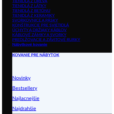
TIENIDLÁ Z DREVA
TIENIDLÁ Z LÁTKY
TIENIDLÁ Z BETÓNU
TIENIDLÁ Z KERAMIKY
SVORKOVNICE A PÁSKY
KONŠTRUKCIE PRE SVIETIDLÁ
ÚCHYTY A DRŽIAKY KÁBLOV
KÁBLOVÉ ZÁMKY A SVORKY
PREDLŽOVACIE A ZÁVITOVÉ RURKY
Nábytkové kovanie
KOVANIE PRE NÁBYTOK
Novinky
Bestsellery
Najlacnejšie
Najdrahšie