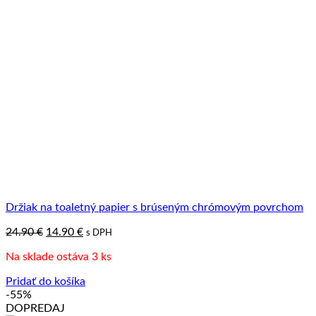
Držiak na toaletný papier s brúseným chrómovým povrchom
Pôvodná
Aktuálna
24.90
€
14.90
€
s DPH
cena
cena
Na sklade ostáva 3 ks
bola:
je:
24.90 €.
14.90 €.
Pridať do košíka
-55%
DOPREDAJ