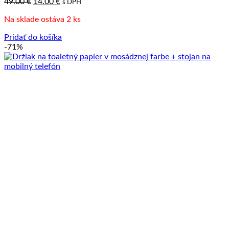
Pôvodná
Aktuálna
49.00
€
14.00
€
s DPH
cena
cena
Na sklade ostáva 2 ks
bola:
je:
49.00 €.
14.00 €.
Pridať do košíka
-71%