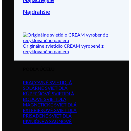
Najlacnejšie
Najdrahšie
Originálne svietidlo CREAM vyrobené z
recyklovaného papiera
PODĽA ÚČELU
PRACOVNÉ SVIETIDLÁ
SOLÁRNE SVIETIDLÁ
KÚPEĽŇOVÉ SVIETIDLÁ
BODOVÉ SVIETIDLÁ
MAGNETICKÉ SVIETIDLÁ
EXTERIÉROVÉ SVIETIDLÁ
PRISADENÉ SVIETIDLÁ
PIVNIČNÉ A SAUNOVÉ