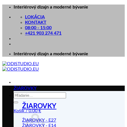
Skip
Interiérový dizajn a moderné bývanie
to
LOKÁCIA
content
KONTAKT
08:00 - 15:00
+421 903 274 471
Interiérový dizajn a moderné bývanie
ŽIAROVKY
Hľadať:
ŽIAROVKY
Košík /
0.00
€
ŽIAROVKY - E27
ŽIAROVKY - E14