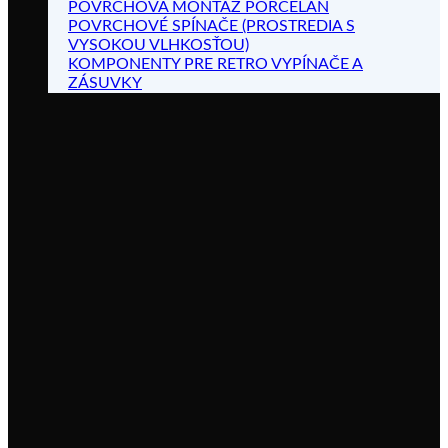
POVRCHOVÁ MONTÁŽ PORCELÁN
POVRCHOVÉ SPÍNAČE (PROSTREDIA S
VYSOKOU VLHKOSŤOU)
KOMPONENTY PRE RETRO VYPÍNAČE A
ZÁSUVKY