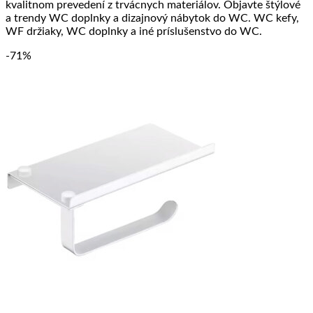
kvalitnom prevedení z trvácnych materiálov. Objavte štýlové
najvyššiu
a trendy WC doplnky a dizajnový nábytok do WC. WC kefy,
WF držiaky, WC doplnky a iné príslušenstvo do WC.
-71%