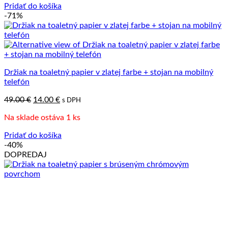
Pridať do košíka
-71%
Držiak na toaletný papier v zlatej farbe + stojan na mobilný
telefón
Pôvodná
Aktuálna
49.00
€
14.00
€
s DPH
cena
cena
Na sklade ostáva 1 ks
bola:
je:
49.00 €.
14.00 €.
Pridať do košíka
-40%
DOPREDAJ