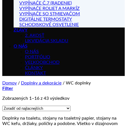
VYPÍNAČE Č.7 (RADENIE)
VYPÍNAČE ROLIET A MARKÍZ
VYPÍNAČE SO STMIEVAČOM
DIGITÁLNE TERMOSTATY
SCHODISKOVÉ OSVETLENIE
ZĽAVY
2. AKOSŤ
LIKVIDÁCIA SKLADU
O NÁS
O NÁS
PORTFÓLIO
VEĽKOOBCHOD
ČLÁNKY
KONTAKT
Domov
/
Doplnky a dekorácie
/
WC doplnky
Filter
Zoradené
Zobrazených 1–16 z 43 výsledkov
podľa
ceny:
od
Doplnky na toaletu, stojany na toaletný papier, stojany na
najnižšej
WC kefu, držiaky, poličky a podobne. Všetko v dizajnovom
po