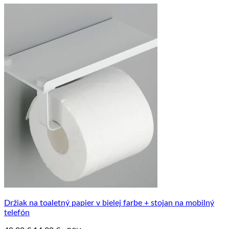
Držiak na toaletný papier v bielej farbe + stojan na mobilný
telefón