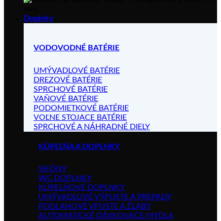
Doplnky
VODOVODNÉ BATÉRIE
UMÝVADLOVÉ BATÉRIE
DREZOVÉ BATÉRIE
SPRCHOVÉ BATÉRIE
VAŇOVÉ BATÉRIE
PODOMIETKOVÉ BATÉRIE
VOĽNE STOJACE BATÉRIE
SPRCHOVÉ A NÁHRADNÉ DIELY
KÚPEĽŇA A DOPLNKY
SIFÓNY
WC DOPLNKY
KÚPELŇOVÉ DOPLNKY
UMÝVADLOVÉ VÝPUSTE A PREPADY
PODLAHOVÉ VPUSTE A ŽĽABY
AUTOMATICKÉ DÁVKOVAČE MYDLA