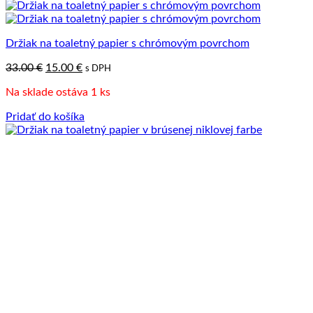
Držiak na toaletný papier s chrómovým povrchom
Pôvodná
Aktuálna
33.00
€
15.00
€
s DPH
cena
cena
Na sklade ostáva 1 ks
bola:
je:
33.00 €.
15.00 €.
Pridať do košíka