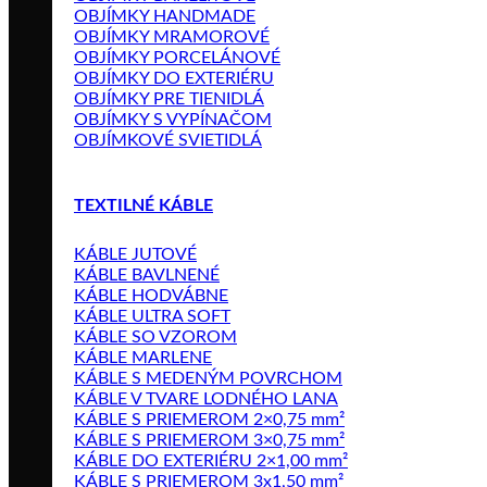
OBJÍMKY HANDMADE
OBJÍMKY MRAMOROVÉ
OBJÍMKY PORCELÁNOVÉ
OBJÍMKY DO EXTERIÉRU
OBJÍMKY PRE TIENIDLÁ
OBJÍMKY S VYPÍNAČOM
OBJÍMKOVÉ SVIETIDLÁ
TEXTILNÉ KÁBLE
KÁBLE JUTOVÉ
KÁBLE BAVLNENÉ
KÁBLE HODVÁBNE
KÁBLE ULTRA SOFT
KÁBLE SO VZOROM
KÁBLE MARLENE
KÁBLE S MEDENÝM POVRCHOM
KÁBLE V TVARE LODNÉHO LANA
KÁBLE S PRIEMEROM 2×0,75 mm²
KÁBLE S PRIEMEROM 3×0,75 mm²
KÁBLE DO EXTERIÉRU 2×1,00 mm²
KÁBLE S PRIEMEROM 3x1,50 mm²