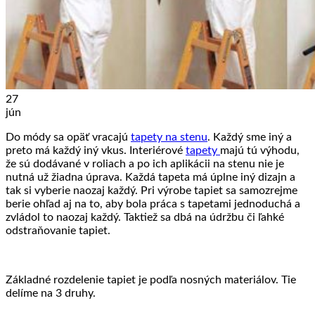
27
jún
Do módy sa opäť vracajú
tapety na stenu
. Každý sme iný a
preto má každý iný vkus. Interiérové
tapety
majú tú výhodu,
že sú dodávané v roliach a po ich aplikácii na stenu nie je
nutná už žiadna úprava. Každá tapeta má úplne iný dizajn a
tak si vyberie naozaj každý. Pri výrobe tapiet sa samozrejme
berie ohľad aj na to, aby bola práca s tapetami jednoduchá a
zvládol to naozaj každý. Taktiež sa dbá na údržbu či ľahké
odstraňovanie tapiet.
Základné rozdelenie tapiet je podľa nosných materiálov. Tie
delíme na 3 druhy.