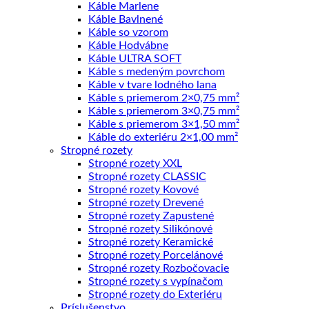
Káble Marlene
Káble Bavlnené
Káble so vzorom
Káble Hodvábne
Káble ULTRA SOFT
Káble s medeným povrchom
Káble v tvare lodného lana
Káble s priemerom 2×0,75 mm²
Káble s priemerom 3×0,75 mm²
Káble s priemerom 3×1,50 mm²
Káble do exteriéru 2×1,00 mm²
Stropné rozety
Stropné rozety XXL
Stropné rozety CLASSIC
Stropné rozety Kovové
Stropné rozety Drevené
Stropné rozety Zapustené
Stropné rozety Silikónové
Stropné rozety Keramické
Stropné rozety Porcelánové
Stropné rozety Rozbočovacie
Stropné rozety s vypínačom
Stropné rozety do Exteriéru
Príslušenstvo