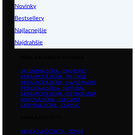
Novinky
Bestsellery
Najlacnejšie
Najdrahšie
SÉRIE A KOLEKCIE KOVANIA
SKLENENÁ SÉRIA - DIAMOND
KERAMICKÁ SÉRIA - VINTAGE
KERAMICKÁ SÉRIA - HAND MADE
PRÍRODNÁ SÉRIA - NATURAL
KERAMICKÁ SÉRIA - DETSKÁ IZBA
KOVOVÁ SÉRIA - ELEGANT
DREVENÁ SÉRIA - CLASSIC
MADLÁ A ÚCHYTY
KĽUČKY A ÚCHYTY – 20MM