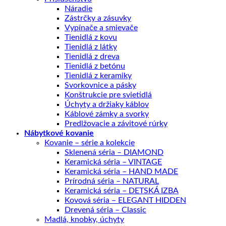
Náradie
Zástrčky a zásuvky
Vypínače a smievače
Tienidlá z kovu
Tienidlá z látky
Tienidlá z dreva
Tienidlá z betónu
Tienidlá z keramiky
Svorkovnice a pásky
Konštrukcie pre svietidlá
Úchyty a držiaky káblov
Káblové zámky a svorky
Predlžovacie a závitové rúrky
Nábytkové kovanie
Kovanie – série a kolekcie
Sklenená séria – DIAMOND
Keramická séria – VINTAGE
Keramická séria – HAND MADE
Prírodná séria – NATURAL
Keramická séria – DETSKÁ IZBA
Kovová séria – ELEGANT HIDDEN
Drevená séria – Classic
Madlá, knobky, úchyty