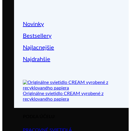
Novinky
Bestsellery
Najlacnejšie
Najdrahšie
Originálne svietidlo CREAM vyrobené z
recyklovaného papiera
PODĽA ÚČELU
PRACOVNÉ SVIETIDLÁ