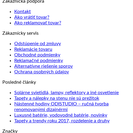
Zákaznícka podpora
Kontakt
Ako vrátiť tovar?
Ako reklamovať tovar?
Zákaznícky servis
Odstúpenie od zmluvy
Reklamácie tovaru
Obchodné podmienky
Reklamačné podmienky
Alternatívne riešenie sporov
Ochrana osobných údajov
Posledné články
Solárne svietidlá, lampy, reflektory a iné osvetlenie
Tapety a nálepky na stenu nie sú prežitok
Nástenné hodiny ODISTUDIO – ručná tvorba
renomovanými dizajnérmi
Luxusné batérie, vodovodné batérie, novinky
Tapety a trendy roku 2017, rozdelenie a druhy
Značky