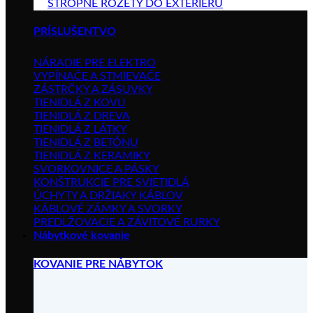
STROPNÉ ROZETY DO EXTERIÉRU
PRÍSLUŠENTVO
NÁRADIE PRE ELEKTRO
VYPÍNAČE A STMIEVAČE
ZÁSTRČKY A ZÁSUVKY
TIENIDLÁ Z KOVU
TIENIDLÁ Z DREVA
TIENIDLÁ Z LÁTKY
TIENIDLÁ Z BETÓNU
TIENIDLÁ Z KERAMIKY
SVORKOVNICE A PÁSKY
KONŠTRUKCIE PRE SVIETIDLÁ
ÚCHYTY A DRŽIAKY KÁBLOV
KÁBLOVÉ ZÁMKY A SVORKY
PREDLŽOVACIE A ZÁVITOVÉ RURKY
Nábytkové kovanie
KOVANIE PRE NÁBYTOK