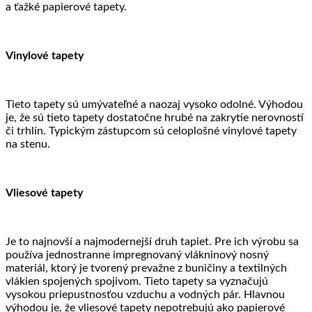
a ťažké papierové tapety.
Vinylové tapety
Tieto tapety sú umývateľné a naozaj vysoko odolné. Výhodou
je, že sú tieto tapety dostatočne hrubé na zakrytie nerovností
či trhlín. Typickým zástupcom sú celoplošné vinylové tapety
na stenu.
Vliesové tapety
Je to najnovší a najmodernejší druh tapiet. Pre ich výrobu sa
používa jednostranne impregnovaný vlákninový nosný
materiál, ktorý je tvorený prevažne z buničiny a textilných
vlákien spojených spojivom. Tieto tapety sa vyznačujú
vysokou priepustnosťou vzduchu a vodných pár. Hlavnou
výhodou je, že vliesové tapety nepotrebujú ako papierové