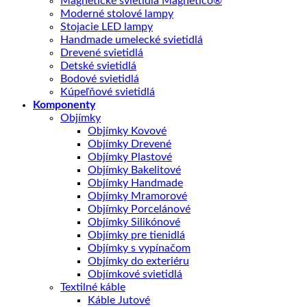
Magnetické svietidlá Magnetico®
Moderné stolové lampy
Stojacie LED lampy
Handmade umelecké svietidlá
Drevené svietidlá
Detské svietidlá
Bodové svietidlá
Kúpeľňové svietidlá
Komponenty
Objímky
Objímky Kovové
Objímky Drevené
Objímky Plastové
Objímky Bakelitové
Objímky Handmade
Objímky Mramorové
Objímky Porcelánové
Objímky Silikónové
Objímky pre tienidlá
Objímky s vypínačom
Objímky do exteriéru
Objímkové svietidlá
Textilné káble
Káble Jutové