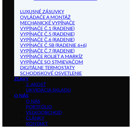
LUXUSNÉ ZÁSUVKY
OVLÁDAČE A MONTÁŽ
MECHANICKÉ VYPÍNAČE
VYPÍNAČE Č.1 (RADENIE)
VYPÍNAČE Č.5 (RADENIE)
VYPÍNAČE Č.6 (RADENIE)
VYPÍNAČE Č.5B (RADENIE 6+6)
VYPÍNAČE Č.7 (RADENIE)
VYPÍNAČE ROLIET A MARKÍZ
VYPÍNAČE SO STMIEVAČOM
DIGITÁLNE TERMOSTATY
SCHODISKOVÉ OSVETLENIE
ZĽAVY
2. AKOSŤ
LIKVIDÁCIA SKLADU
O NÁS
O NÁS
PORTFÓLIO
VEĽKOOBCHOD
ČLÁNKY
KONTAKT