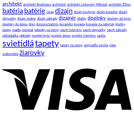
architekt
architekt Bratislava
architekti
architekt Liptovský MIkuláš
architekt Žilina
batéria
batérie
dizajn
clean
dizajn kuchyne
dizajn kúpeľne
dizajn
dizajnér
doplnky
obývačky
dizajn spálne
dizajn záhrady
dlažby
doplnky do bytu
doplnky do domu
drez
drezová batéria
keramika
kovania
kovanie na nábytok
kľučky
lampy
madlá
minimal
nálepky na steny
návrh interiéru
návrh obývačky
návrh záhrady
obkladačka
obklady
projekt bytu
projekt domu
projekt interiéru
sanita
svietidlá
tapety
tapety na steny
umývadlo sprcha
vaňa
žiarovky
vodovodná
V
C