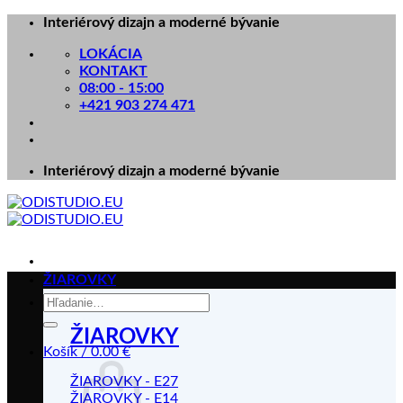
Skip
Interiérový dizajn a moderné bývanie
to
LOKÁCIA
content
KONTAKT
08:00 - 15:00
+421 903 274 471
Interiérový dizajn a moderné bývanie
ŽIAROVKY
Hľadať:
ŽIAROVKY
Košík /
0.00
€
ŽIAROVKY - E27
ŽIAROVKY - E14