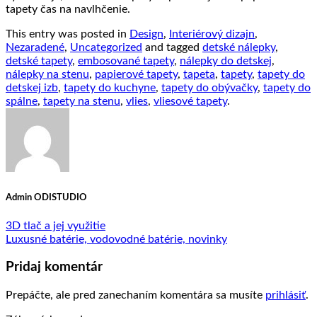
tapety čas na navlhčenie.
This entry was posted in
Design
,
Interiérový dizajn
,
Nezaradené
,
Uncategorized
and tagged
detské nálepky
,
detské tapety
,
embosované tapety
,
nálepky do detskej
,
nálepky na stenu
,
papierové tapety
,
tapeta
,
tapety
,
tapety do
detskej izb
,
tapety do kuchyne
,
tapety do obývačky
,
tapety do
spálne
,
tapety na stenu
,
vlies
,
vliesové tapety
.
Admin ODISTUDIO
3D tlač a jej využitie
Luxusné batérie, vodovodné batérie, novinky
Pridaj komentár
Prepáčte, ale pred zanechaním komentára sa musíte
prihlásiť
.