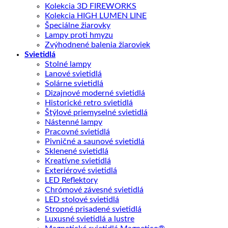
Kolekcia 3D FIREWORKS
Kolekcia HIGH LUMEN LINE
Špeciálne žiarovky
Lampy proti hmyzu
Zvýhodnené balenia žiaroviek
Svietidlá
Stolné lampy
Lanové svietidlá
Solárne svietidlá
Dizajnové moderné svietidlá
Historické retro svietidlá
Štýlové priemyselné svietidlá
Nástenné lampy
Pracovné svietidlá
Pivničné a saunové svietidlá
Sklenené svietidlá
Kreatívne svietidlá
Exteriérové svietidlá
LED Reflektory
Chrómové závesné svietidlá
LED stolové svietidlá
Stropné prisadené svietidlá
Luxusné svietidlá a lustre