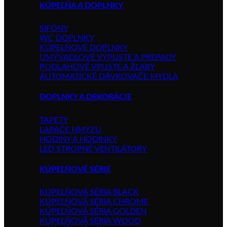
KÚPEĽŇA A DOPLNKY
SIFÓNY
WC DOPLNKY
KÚPELŇOVÉ DOPLNKY
UMÝVADLOVÉ VÝPUSTE A PREPADY
PODLAHOVÉ VPUSTE A ŽĽABY
AUTOMATICKÉ DÁVKOVAČE MYDLA
DOPLNKY A DEKORÁCIE
TAPETY
LAPAČE HMYZU
HODINY A HODINKY
LED STROPNÉ VENTILÁTORY
KÚPEĽŇOVÉ SÉRIE
KÚPEĽŇOVÁ SÉRIA BLACK
KÚPEĽŇOVÁ SÉRIA CHROME
KÚPEĽŇOVÁ SÉRIA GOLDEN
KÚPEĽŇOVÁ SÉRIA WOOD