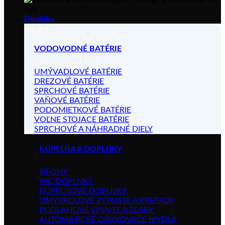
Doplnky
VODOVODNÉ BATÉRIE
UMÝVADLOVÉ BATÉRIE
DREZOVÉ BATÉRIE
SPRCHOVÉ BATÉRIE
VAŇOVÉ BATÉRIE
PODOMIETKOVÉ BATÉRIE
VOĽNE STOJACE BATÉRIE
SPRCHOVÉ A NÁHRADNÉ DIELY
KÚPEĽŇA A DOPLNKY
SIFÓNY
WC DOPLNKY
KÚPELŇOVÉ DOPLNKY
UMÝVADLOVÉ VÝPUSTE A PREPADY
PODLAHOVÉ VPUSTE A ŽĽABY
AUTOMATICKÉ DÁVKOVAČE MYDLA