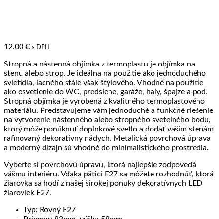
12.00
€
s DPH
Stropná a nástenná objímka z termoplastu je objímka na
stenu alebo strop. Je ideálna na použitie ako jednoduchého
svietidla, lacného stále však štýlového. Vhodné na použitie
ako osvetlenie do WC, predsiene, garáže, haly, špajze a pod.
Stropná objímka je vyrobená z kvalitného termoplastového
materiálu. Predstavujeme vám jednoduché a funkčné riešenie
na vytvorenie nástenného alebo stropného svetelného bodu,
ktorý môže ponúknuť doplnkové svetlo a dodať vašim stenám
rafinovaný dekoratívny nádych. Metalická povrchová úprava
a moderný dizajn sú vhodné do minimalistického prostredia.
Vyberte si povrchovú úpravu, ktorá najlepšie zodpovedá
vášmu interiéru. Vďaka pätici E27 sa môžete rozhodnúť, ktorá
žiarovka sa hodí z našej širokej ponuky dekoratívnych LED
žiaroviek E27.
Typ: Rovný E27