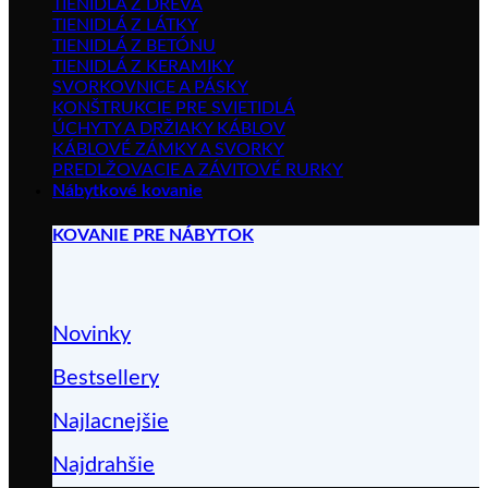
TIENIDLÁ Z DREVA
TIENIDLÁ Z LÁTKY
TIENIDLÁ Z BETÓNU
TIENIDLÁ Z KERAMIKY
SVORKOVNICE A PÁSKY
KONŠTRUKCIE PRE SVIETIDLÁ
ÚCHYTY A DRŽIAKY KÁBLOV
KÁBLOVÉ ZÁMKY A SVORKY
PREDLŽOVACIE A ZÁVITOVÉ RURKY
Nábytkové kovanie
KOVANIE PRE NÁBYTOK
Novinky
Bestsellery
Najlacnejšie
Najdrahšie