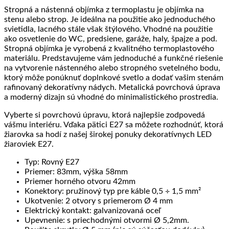
Stropná a nástenná objímka z termoplastu je objímka na
stenu alebo strop. Je ideálna na použitie ako jednoduchého
svietidla, lacného stále však štýlového. Vhodné na použitie
ako osvetlenie do WC, predsiene, garáže, haly, špajze a pod.
Stropná objímka je vyrobená z kvalitného termoplastového
materiálu. Predstavujeme vám jednoduché a funkčné riešenie
na vytvorenie nástenného alebo stropného svetelného bodu,
ktorý môže ponúknuť doplnkové svetlo a dodať vašim stenám
rafinovaný dekoratívny nádych. Metalická povrchová úprava
a moderný dizajn sú vhodné do minimalistického prostredia.
Vyberte si povrchovú úpravu, ktorá najlepšie zodpovedá
vášmu interiéru. Vďaka pätici E27 sa môžete rozhodnúť, ktorá
žiarovka sa hodí z našej širokej ponuky dekoratívnych LED
žiaroviek E27.
Typ: Rovný E27
Priemer: 83mm, výška 58mm
Priemer horného otvoru 42mm
Konektory: pružinový typ pre káble 0,5 ÷ 1,5 mm²
Ukotvenie: 2 otvory s priemerom Ø 4 mm
Elektrický kontakt: galvanizovaná oceľ
Upevnenie: s priechodnými otvormi Ø 5,2mm.