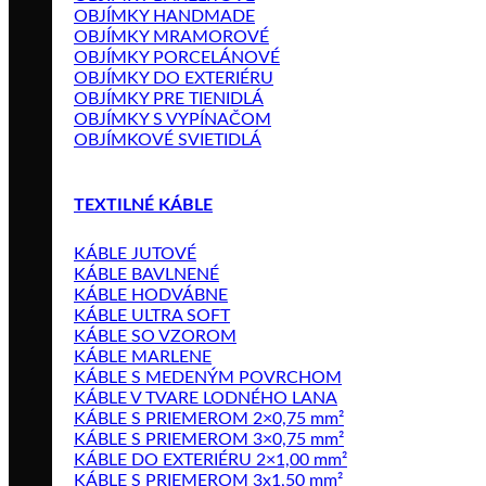
OBJÍMKY HANDMADE
OBJÍMKY MRAMOROVÉ
OBJÍMKY PORCELÁNOVÉ
OBJÍMKY DO EXTERIÉRU
OBJÍMKY PRE TIENIDLÁ
OBJÍMKY S VYPÍNAČOM
OBJÍMKOVÉ SVIETIDLÁ
TEXTILNÉ KÁBLE
KÁBLE JUTOVÉ
KÁBLE BAVLNENÉ
KÁBLE HODVÁBNE
KÁBLE ULTRA SOFT
KÁBLE SO VZOROM
KÁBLE MARLENE
KÁBLE S MEDENÝM POVRCHOM
KÁBLE V TVARE LODNÉHO LANA
KÁBLE S PRIEMEROM 2×0,75 mm²
KÁBLE S PRIEMEROM 3×0,75 mm²
KÁBLE DO EXTERIÉRU 2×1,00 mm²
KÁBLE S PRIEMEROM 3x1,50 mm²