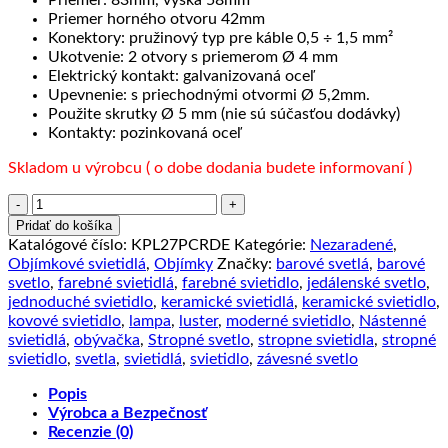
Priemer: 83mm, výška 58mm
Priemer horného otvoru 42mm
Konektory: pružinový typ pre káble 0,5 ÷ 1,5 mm²
Ukotvenie: 2 otvory s priemerom Ø 4 mm
Elektrický kontakt: galvanizovaná oceľ
Upevnenie: s priechodnými otvormi Ø 5,2mm.
Použite skrutky Ø 5 mm (nie sú súčasťou dodávky)
Kontakty: pozinkovaná oceľ
Skladom u výrobcu ( o dobe dodania budete informovaní )
množstvo
Stropná
Pridať do košíka
a
Katalógové číslo:
KPL27PCRDE
Kategórie:
Nezaradené
,
nástenná
Objímkové svietidlá
,
Objímky
Značky:
barové svetlá
,
barové
objímka,
svetlo
,
farebné svietidlá
,
farebné svietidlo
,
jedálenské svetlo
,
Termoplast,
jednoduché svietidlo
,
keramické svietidlá
,
keramické svietidlo
,
E27,
kovové svietidlo
,
lampa
,
luster
,
moderné svietidlo
,
Nástenné
chrómová
svietidlá
,
obývačka
,
Stropné svetlo
,
stropne svietidla
,
stropné
farba
svietidlo
,
svetla
,
svietidlá
,
svietidlo
,
závesné svetlo
Popis
Výrobca a Bezpečnosť
Recenzie (0)