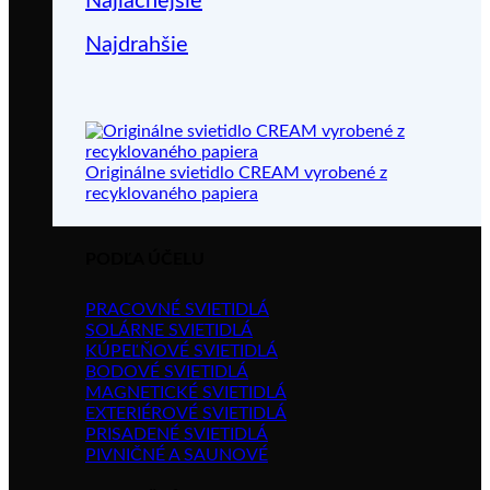
Najlacnejšie
Najdrahšie
Originálne svietidlo CREAM vyrobené z
recyklovaného papiera
PODĽA ÚČELU
PRACOVNÉ SVIETIDLÁ
SOLÁRNE SVIETIDLÁ
KÚPEĽŇOVÉ SVIETIDLÁ
BODOVÉ SVIETIDLÁ
MAGNETICKÉ SVIETIDLÁ
EXTERIÉROVÉ SVIETIDLÁ
PRISADENÉ SVIETIDLÁ
PIVNIČNÉ A SAUNOVÉ