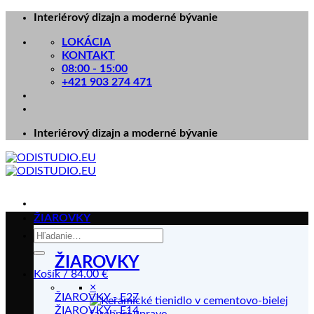
Skip
Interiérový dizajn a moderné bývanie
to
LOKÁCIA
content
KONTAKT
08:00 - 15:00
+421 903 274 471
Interiérový dizajn a moderné bývanie
ŽIAROVKY
Hľadať:
ŽIAROVKY
Košík /
84.00
€
×
ŽIAROVKY - E27
ŽIAROVKY - E14