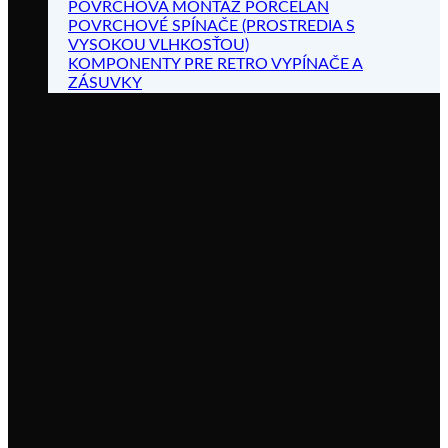
POVRCHOVÁ MONTÁŽ PORCELÁN
POVRCHOVÉ SPÍNAČE (PROSTREDIA S
VYSOKOU VLHKOSŤOU)
KOMPONENTY PRE RETRO VYPÍNAČE A
ZÁSUVKY