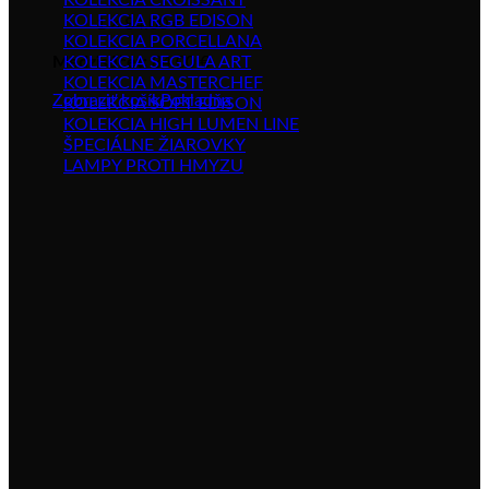
KOLEKCIA CROISSANT
KOLEKCIA RGB EDISON
1 ×
84.00
€
KOLEKCIA PORCELLANA
Medzisúčet:
84.00
€
KOLEKCIA SEGULA ART
KOLEKCIA MASTERCHEF
Zobraziť košík
Pokladňa
KOLEKCIA SOFT EDISON
KOLEKCIA HIGH LUMEN LINE
ŠPECIÁLNE ŽIAROVKY
LAMPY PROTI HMYZU