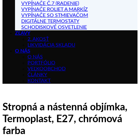
VYPÍNAČE Č.7 (RADENIE)
VYPÍNAČE ROLIET A MARKÍZ
VYPÍNAČE SO STMIEVAČOM
DIGITÁLNE TERMOSTATY
SCHODISKOVÉ OSVETLENIE
ZĽAVY
2. AKOSŤ
LIKVIDÁCIA SKLADU
O NÁS
O NÁS
PORTFÓLIO
VEĽKOOBCHOD
ČLÁNKY
KONTAKT
Stropná a nástenná objímka,
Termoplast, E27, chrómová
farba