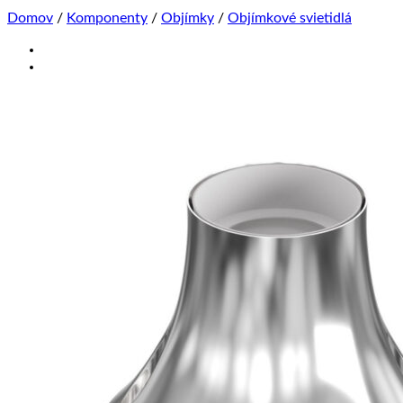
Domov
/
Komponenty
/
Objímky
/
Objímkové svietidlá