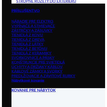
STROPNÉ ROZETY DO EXTERIÉRU
PRÍSLUŠENTVO
NÁRADIE PRE ELEKTRO
VYPÍNAČE A STMIEVAČE
ZÁSTRČKY A ZÁSUVKY
TIENIDLÁ Z KOVU
TIENIDLÁ Z DREVA
TIENIDLÁ Z LÁTKY
TIENIDLÁ Z BETÓNU
TIENIDLÁ Z KERAMIKY
SVORKOVNICE A PÁSKY
KONŠTRUKCIE PRE SVIETIDLÁ
ÚCHYTY A DRŽIAKY KÁBLOV
KÁBLOVÉ ZÁMKY A SVORKY
PREDLŽOVACIE A ZÁVITOVÉ RURKY
Nábytkové kovanie
KOVANIE PRE NÁBYTOK