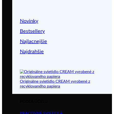
Novinky
Bestsellery
Najlacnejšie
Najdrahšie
Originálne svietidlo CREAM vyrobené z
recyklovaného papiera
PODĽA ÚČELU
PRACOVNÉ SVIETIDLÁ