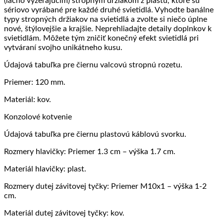
(lacno vyzerajúcim) stropným držiakom z plastu, ktoré sú
sériovo vyrábané pre každé druhé svietidlá. Vyhodte banálne
typy stropných držiakov na svietidlá a zvolte si niečo úplne
nové, štýlovejšie a krajšie. Neprehliadajte detaily doplnkov k
svietidlám. Môžete tým zničiť konečný efekt svietidlá pri
vytváraní svojho unikátneho kusu.
Údajová tabuľka pre čiernu valcovú stropnú rozetu.
Priemer: 120 mm.
Materiál: kov.
Konzolové kotvenie
Údajová tabuľka pre čiernu plastovú káblovú svorku.
Rozmery hlavičky: Priemer 1.3 cm – výška 1.7 cm.
Materiál hlavičky: plast.
Rozmery dutej závitovej tyčky: Priemer M10x1 – výška 1-2
cm.
Materiál dutej závitovej tyčky: kov.