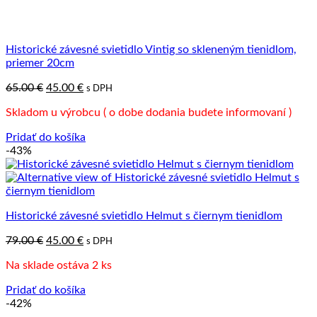
Historické závesné svietidlo Vintig so skleneným tienidlom,
priemer 20cm
Pôvodná
Aktuálna
65.00
€
45.00
€
s DPH
cena
cena
Skladom u výrobcu ( o dobe dodania budete informovaní )
bola:
je:
65.00 €.
45.00 €.
Pridať do košíka
-43%
Historické závesné svietidlo Helmut s čiernym tienidlom
Pôvodná
Aktuálna
79.00
€
45.00
€
s DPH
cena
cena
Na sklade ostáva 2 ks
bola:
je:
79.00 €.
45.00 €.
Pridať do košíka
-42%