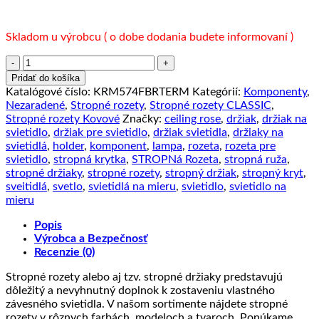
Skladom u výrobcu ( o dobe dodania budete informovaní )
množstvo
Stropná
Pridať do košíka
rozeta
Katalógové číslo:
KRM574FBRTERM
Kategórií:
Komponenty
,
pre
Nezaradené
,
Stropné rozety
,
Stropné rozety CLASSIC
,
4
Stropné rozety Kovové
Značky:
ceiling rose
,
držiak
,
držiak na
svietidlá,
svietidlo
,
držiak pre svietidlo
,
držiak svietidla
,
držiaky na
12cm,
svietidlá
,
holder
,
komponent
,
lampa
,
rozeta
,
rozeta pre
kov,
svietidlo
,
stropná krytka
,
STROPNá Rozeta
,
stropná ruža
,
čierna
stropné držiaky
,
stropné rozety
,
stropný držiak
,
stropný kryt
,
perlová
sveitidlá
,
svetlo
,
svietidlá na mieru
,
svietidlo
,
svietidlo na
farba
mieru
Popis
Výrobca a Bezpečnosť
Recenzie (0)
Stropné rozety alebo aj tzv. stropné držiaky predstavujú
dôležitý a nevyhnutný doplnok k zostaveniu vlastného
závesného svietidla. V našom sortimente nájdete stropné
rozety v rôznych farbách, modeloch a tvaroch. Ponúkame