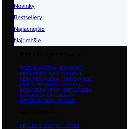
Novinky
Bestsellery
Najlacnejšie
Najdrahšie
SÉRIE A KOLEKCIE KOVANIA
SKLENENÁ SÉRIA - DIAMOND
KERAMICKÁ SÉRIA - VINTAGE
KERAMICKÁ SÉRIA - HAND MADE
PRÍRODNÁ SÉRIA - NATURAL
KERAMICKÁ SÉRIA - DETSKÁ IZBA
KOVOVÁ SÉRIA - ELEGANT
DREVENÁ SÉRIA - CLASSIC
MADLÁ A ÚCHYTY
KĽUČKY A ÚCHYTY – 20MM