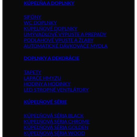
KÚPEĽŇA A DOPLNKY
SIFÓNY
WC DOPLNKY
KÚPELŇOVÉ DOPLNKY
UMÝVADLOVÉ VÝPUSTE A PREPADY
PODLAHOVÉ VPUSTE A ŽĽABY
AUTOMATICKÉ DÁVKOVAČE MYDLA
DOPLNKY A DEKORÁCIE
TAPETY
LAPAČE HMYZU
HODINY A HODINKY
LED STROPNÉ VENTILÁTORY
KÚPEĽŇOVÉ SÉRIE
KÚPEĽŇOVÁ SÉRIA BLACK
KÚPEĽŇOVÁ SÉRIA CHROME
KÚPEĽŇOVÁ SÉRIA GOLDEN
KÚPEĽŇOVÁ SÉRIA WOOD