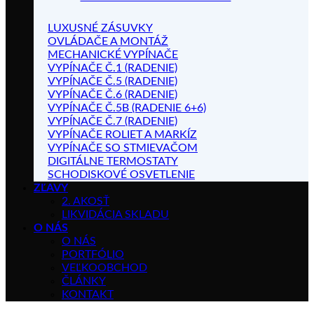
LUXUSNÉ ZÁSUVKY
OVLÁDAČE A MONTÁŽ
MECHANICKÉ VYPÍNAČE
VYPÍNAČE Č.1 (RADENIE)
VYPÍNAČE Č.5 (RADENIE)
VYPÍNAČE Č.6 (RADENIE)
VYPÍNAČE Č.5B (RADENIE 6+6)
VYPÍNAČE Č.7 (RADENIE)
VYPÍNAČE ROLIET A MARKÍZ
VYPÍNAČE SO STMIEVAČOM
DIGITÁLNE TERMOSTATY
SCHODISKOVÉ OSVETLENIE
ZĽAVY
2. AKOSŤ
LIKVIDÁCIA SKLADU
O NÁS
O NÁS
PORTFÓLIO
VEĽKOOBCHOD
ČLÁNKY
KONTAKT