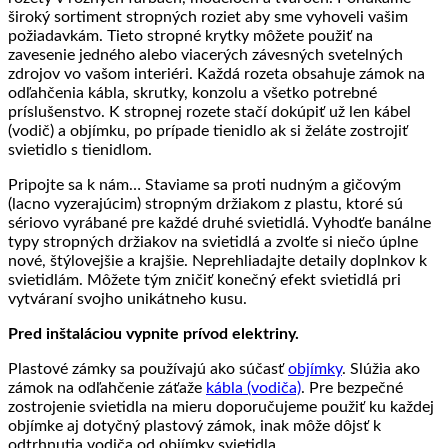
široký sortiment stropných roziet aby sme vyhoveli vašim
požiadavkám. Tieto stropné krytky môžete použiť na
zavesenie jedného alebo viacerých závesných svetelných
zdrojov vo vašom interiéri. Každá rozeta obsahuje zámok na
odľahčenia kábla, skrutky, konzolu a všetko potrebné
príslušenstvo. K stropnej rozete stačí dokúpiť už len kábel
(vodič) a objímku, po prípade tienidlo ak si želáte zostrojiť
svietidlo s tienidlom.
Pripojte sa k nám… Staviame sa proti nudným a gičovým
(lacno vyzerajúcim) stropným držiakom z plastu, ktoré sú
sériovo vyrábané pre každé druhé svietidlá. Vyhodťe banálne
typy stropných držiakov na svietidlá a zvolťe si niečo úplne
nové, štýlovejšie a krajšie. Neprehliadajte detaily doplnkov k
svietidlám. Môžete tým zničiť konečný efekt svietidlá pri
vytváraní svojho unikátneho kusu.
Pred inštaláciou vypnite prívod elektriny.
Plastové zámky sa používajú ako súčasť
objímky
. Slúžia ako
zámok na odľahčenie záťaže
kábla (vodiča)
. Pre bezpečné
zostrojenie svietidla na mieru doporučujeme použiť ku každej
objímke aj dotyčný plastový zámok, inak môže dôjsť k
odtrhnutia vodiča od objímky svietidla.