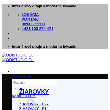
Skip
Interiérový dizajn a moderné bývanie
to
LOKÁCIA
content
KONTAKT
08:00 - 15:00
+421 903 274 471
Interiérový dizajn a moderné bývanie
ŽIAROVKY
Hľadať:
ŽIAROVKY
Košík /
0.00
€
ŽIAROVKY - E27
ŽIAROVKY - E14